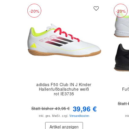
-20%
-20%
adidas F50 Club IN J Kinder
Hallenfußballschuhe weiß
Fuß
rot IE3735
Statt
39,96 €
Statt bisher 49,95 €
inkl. ges. MwSt.
zzgl.
Versandkosten
in
Artikel anzeigen