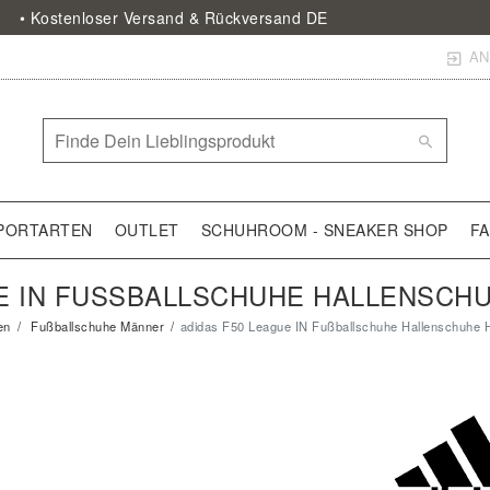
• Kostenloser Versand & Rückversand DE
AN
PORTARTEN
OUTLET
SCHUHROOM - SNEAKER SHOP
F
E IN FUSSBALLSCHUHE HALLENSCHU
en
Fußballschuhe Männer
adidas F50 League IN Fußballschuhe Hallenschuhe 