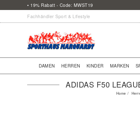
• 19% Rabatt - Code: MWST19
Fachhändler Sport & Lifestyle
DAMEN
HERREN
KINDER
MARKEN
S
ADIDAS F50 LEAGU
Home
Herr