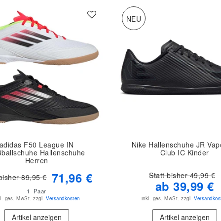
NEU
adidas F50 League IN
Nike Hallenschuhe JR Vap
ballschuhe Hallenschuhe
Club IC Kinder
Herren
71,96 €
Statt bisher 49,99 €
 bisher 89,95 €
ab 39,99 €
1
Paar
kl. ges. MwSt.
zzgl.
Versandkosten
inkl. ges. MwSt.
zzgl.
Versandkos
Artikel anzeigen
Artikel anzeigen