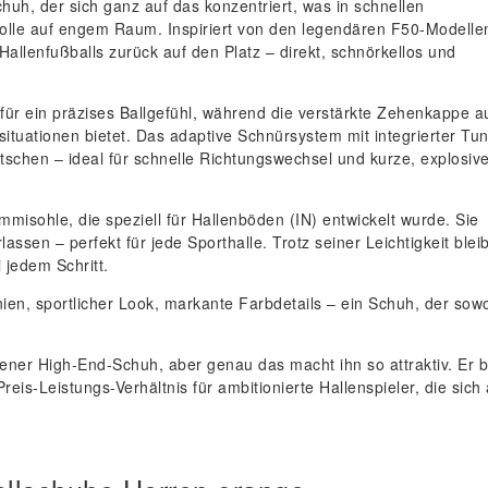
huh, der sich ganz auf das konzentriert, was in schnellen
rolle auf engem Raum. Inspiriert von den legendären F50-Modelle
allenfußballs zurück auf den Platz – direkt, schnörkellos und
 für ein präzises Ballgefühl, während die verstärkte Zehenkappe a
lsituationen bietet. Das adaptive Schnürsystem mit integrierter Tun
tschen – ideal für schnelle Richtungswechsel und kurze, explosiv
misohle, die speziell für Hallenböden (IN) entwickelt wurde. Sie
lassen – perfekt für jede Sporthalle. Trotz seiner Leichtigkeit bleib
 jedem Schritt.
inien, sportlicher Look, markante Farbdetails – ein Schuh, der sow
dener High-End-Schuh, aber genau das macht ihn so attraktiv. Er b
eis-Leistungs-Verhältnis für ambitionierte Hallenspieler, die sich 
.