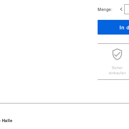
Menge:
In 
Sicher
einkaufen
 Halle