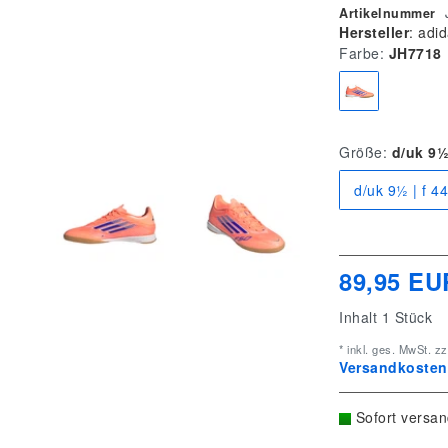
Artikelnummer
Hersteller
:
adid
Farbe:
JH7718
Größe:
d/uk 9½ 
d/uk 9½ | f 44
89,95 EU
Inhalt
1
Stück
* inkl. ges. MwSt. zz
Versandkostenf
Sofort versan