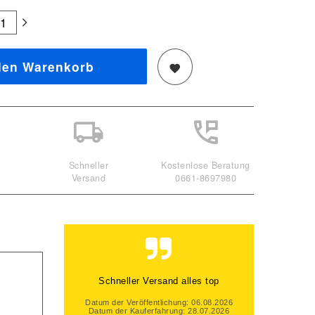
den Warenkorb
Schneller
Kostenlose Beratung
Versand
0661-8697980
Schneller Versand alles top
Datum der Veröffentlichung: 06.08.2026
Datum der Kauferfahrung: 28.07.2026