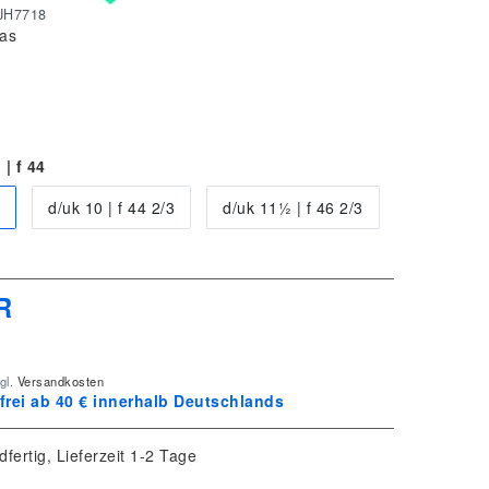
JH7718
as
| f 44
d/uk 10 | f 44 2/3
d/uk 11½ | f 46 2/3
R
gl.
Versandkosten
rei ab 40 € innerhalb Deutschlands
dfertig, Lieferzeit 1-2 Tage