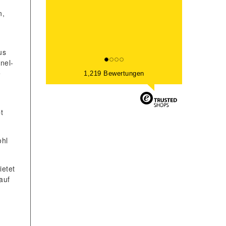
n,
us
nel-
e
1,219 Bewertungen
t
ohl
ietet
auf