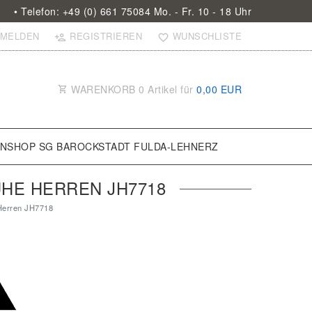
• Telefon: +49 (0) 661 75084 Mo. - Fr. 10 - 18 Uhr
MELDEN
REGISTRIEREN
WUNSCHLISTE
WARENKORB
0
Artikel für
0,00 EUR
ANSHOP SG BAROCKSTADT FULDA-LEHNERZ
HE HERREN JH7718
Herren JH7718