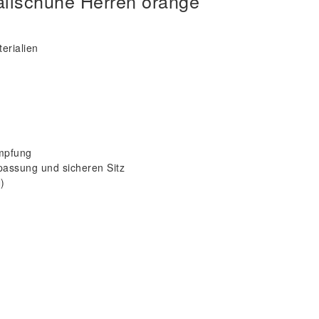
llschuhe Herren orange
erialien
ämpfung
npassung und sicheren Sitz
)
d