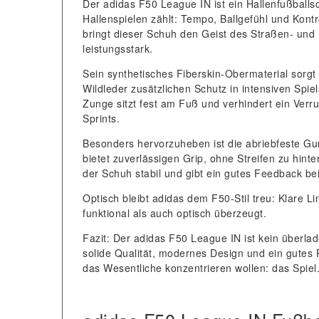
Der adidas F50 League IN ist ein Hallenfußballsc
Hallenspielen zählt: Tempo, Ballgefühl und Kont
bringt dieser Schuh den Geist des Straßen- und H
leistungsstark.
Sein synthetisches Fiberskin-Obermaterial sorgt
Wildleder zusätzlichen Schutz in intensiven Spie
Zunge sitzt fest am Fuß und verhindert ein Verru
Sprints.
Besonders hervorzuheben ist die abriebfeste Gum
bietet zuverlässigen Grip, ohne Streifen zu hinter
der Schuh stabil und gibt ein gutes Feedback bei
Optisch bleibt adidas dem F50-Stil treu: Klare L
funktional als auch optisch überzeugt.
Fazit: Der adidas F50 League IN ist kein überla
solide Qualität, modernes Design und ein gutes Pr
das Wesentliche konzentrieren wollen: das Spiel