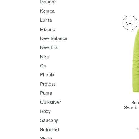
Icepeak
Kempa
Luhta
NEU
Mizuno
New Balance
New Era
Nike
On
Phenix
Protest
Puma
Quiksilver
Sch
Svarda
Roxy
Saucony
Schöffel
in
Slope