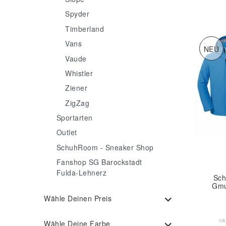
Spyder
Timberland
Vans
NEU
Vaude
Whistler
Ziener
ZigZag
Sportarten
Outlet
SchuhRoom - Sneaker Shop
Fanshop SG Barockstadt
Fulda-Lehnerz
Sch
Gmu
Wähle Deinen Preis
in
Wähle Deine Farbe