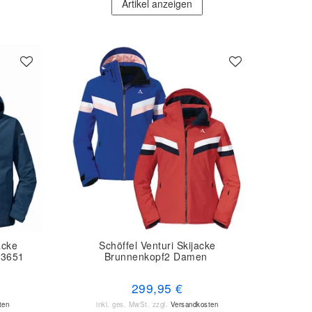
Artikel anzeigen
acke
Schöffel Venturi Skijacke
23651
Brunnenkopf2 Damen
299,95 €
ten
inkl. ges. MwSt.
zzgl.
Versandkosten