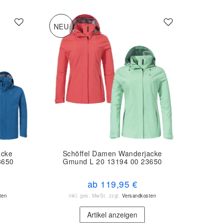
NEU
acke
Schöffel Damen Wanderjacke
3650
Gmund L 20 13194 00 23650
ab 119,95 €
ten
inkl. ges. MwSt.
zzgl.
Versandkosten
Artikel anzeigen