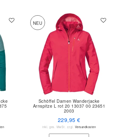
NEU
acke
Schöffel Damen Wanderjacke
875
Arnspitze L rot 20 13037 00 23651
2003
229,95 €
ten
inkl. ges. MwSt.
zzgl.
Versandkosten