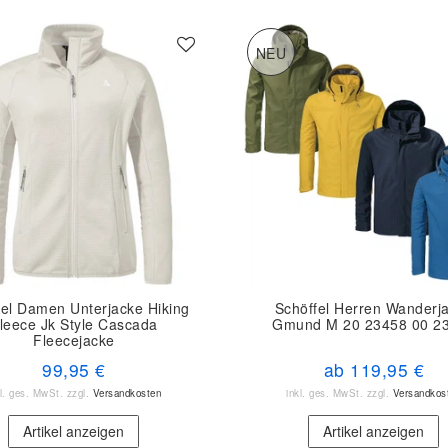
NEU
fel Damen Unterjacke Hiking
Schöffel Herren Wanderj
leece Jk Style Cascada
Gmund M 20 23458 00 2
Fleecejacke
99,95 €
ab 119,95 €
kl. ges. MwSt.
zzgl.
Versandkosten
inkl. ges. MwSt.
zzgl.
Versandkos
Artikel anzeigen
Artikel anzeigen