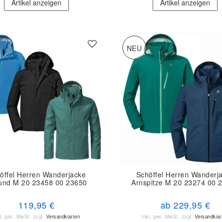
Artikel anzeigen
Artikel anzeigen
NEU
öffel Herren Wanderjacke
Schöffel Herren Wanderj
nd M 20 23458 00 23650
Arnspitze M 20 23274 00 
119,95 €
ab 229,95 €
kl. ges. MwSt.
zzgl.
Versandkosten
inkl. ges. MwSt.
zzgl.
Versandkos