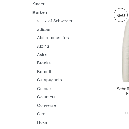
Kinder
Marken
NEU
2117 of Schweden
adidas
Alpha Industries
Alpina
Asics
Brooks
Brunotti
Campagnolo
Colmar
Schöf
F
Columbia
Converse
Giro
in
Hoka