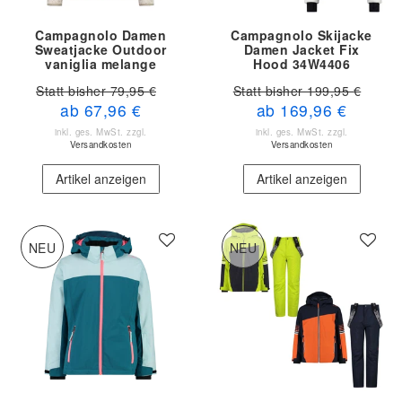
Campagnolo Damen
Campagnolo Skijacke
Sweatjacke Outdoor
Damen Jacket Fix
vaniglia melange
Hood 34W4406
Statt bisher 79,95 €
Statt bisher 199,95 €
ab 67,96 €
ab 169,96 €
inkl. ges. MwSt.
zzgl.
inkl. ges. MwSt.
zzgl.
Versandkosten
Versandkosten
Artikel anzeigen
Artikel anzeigen
NEU
NEU