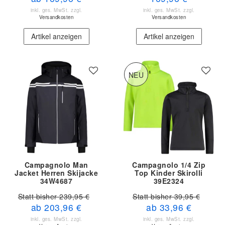
inkl. ges. MwSt.
zzgl.
inkl. ges. MwSt.
zzgl.
Versandkosten
Versandkosten
Artikel anzeigen
Artikel anzeigen
NEU
Campagnolo Man
Campagnolo 1/4 Zip
Jacket Herren Skijacke
Top Kinder Skirolli
34W4687
39E2324
Statt bisher 239,95 €
Statt bisher 39,95 €
ab 203,96 €
ab 33,96 €
inkl. ges. MwSt.
zzgl.
inkl. ges. MwSt.
zzgl.