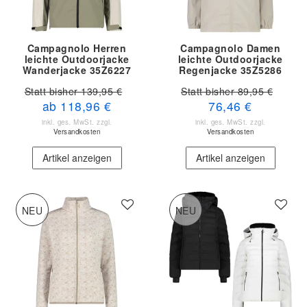
Campagnolo Herren
Campagnolo Damen
leichte Outdoorjacke
leichte Outdoorjacke
Wanderjacke 35Z6227
Regenjacke 35Z5286
Statt bisher 139,95 €
Statt bisher 89,95 €
ab 118,96 €
76,46 €
inkl. ges. MwSt.
zzgl.
inkl. ges. MwSt.
zzgl.
Versandkosten
Versandkosten
Artikel anzeigen
Artikel anzeigen
NEU
NEU