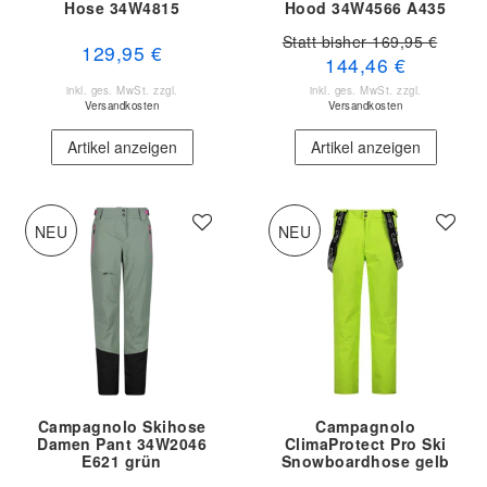
Hose 34W4815
Hood 34W4566 A435
braun weiß
Statt bisher 169,95 €
129,95 €
144,46 €
inkl. ges. MwSt.
zzgl.
inkl. ges. MwSt.
zzgl.
Versandkosten
Versandkosten
Artikel anzeigen
Artikel anzeigen
NEU
NEU
Campagnolo Skihose
Campagnolo
Damen Pant 34W2046
ClimaProtect Pro Ski
E621 grün
Snowboardhose gelb
3W04467 E112