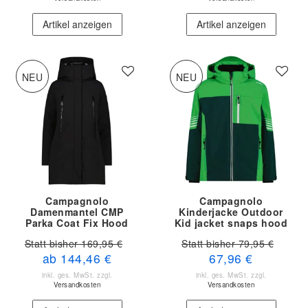
Artikel anzeigen
Artikel anzeigen
NEU
NEU
Campagnolo
Campagnolo
Damenmantel CMP
Kinderjacke Outdoor
Parka Coat Fix Hood
Kid jacket snaps hood
35K3596 U901
35W0284 E958
Statt bisher 169,95 €
Statt bisher 79,95 €
ab 144,46 €
67,96 €
inkl. ges. MwSt.
zzgl.
inkl. ges. MwSt.
zzgl.
Versandkosten
Versandkosten