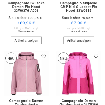
Campagnolo Skijacke
Campagnolo Skijacke
Damen Fix Hood
CMP Kid G Jacket Fix
33W0376 A001
Hood 33W0615
Statt bisher 199,95 €
Statt bisher 79,95 €
169,96 €
67,96 €
inkl. ges. MwSt.
zzgl.
inkl. ges. MwSt.
zzgl.
Versandkosten
Versandkosten
Artikel anzeigen
Artikel anzeigen
NEU
NEU
Campagnolo Damen
Campagnolo Damen
Outdoorjacke
Outdoorjacke 31Z5386