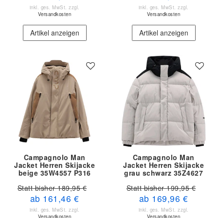
inkl. ges. MwSt.
zzgl.
inkl. ges. MwSt.
zzgl.
Versandkosten
Versandkosten
Artikel anzeigen
Artikel anzeigen
Campagnolo Man
Campagnolo Man
Jacket Herren Skijacke
Jacket Herren Skijacke
beige 35W4557 P316
grau schwarz 35Z4627
A219
Statt bisher 189,95 €
Statt bisher 199,95 €
ab 161,46 €
ab 169,96 €
inkl. ges. MwSt.
zzgl.
inkl. ges. MwSt.
zzgl.
Versandkosten
Versandkosten