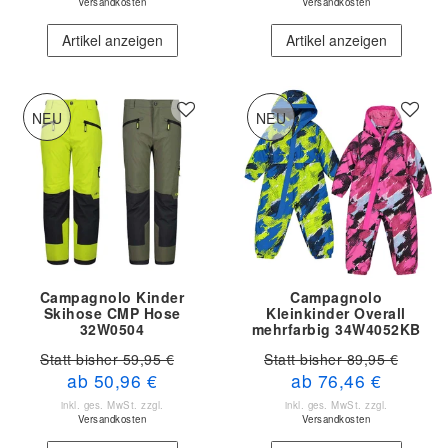
Versandkosten
Versandkosten
Artikel anzeigen
Artikel anzeigen
NEU
NEU
Campagnolo Kinder
Campagnolo
Skihose CMP Hose
Kleinkinder Overall
32W0504
mehrfarbig 34W4052KB
Statt bisher 59,95 €
Statt bisher 89,95 €
ab 50,96 €
ab 76,46 €
inkl. ges. MwSt.
zzgl.
inkl. ges. MwSt.
zzgl.
Versandkosten
Versandkosten