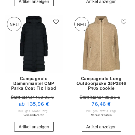
Artikel anzeigen
Artikel anzeigen
NEU
NEU
Campagnolo
Campagnolo Long
Damenmantel CMP
Outdoorjacke 35P3846
Parka Coat Fix Hood
P405 cookie
35K3676 U901
Statt bisher 159,95 €
Statt bisher 89,95 €
ab 135,96 €
76,46 €
inkl. ges. MwSt.
zzgl.
inkl. ges. MwSt.
zzgl.
Versandkosten
Versandkosten
Artikel anzeigen
Artikel anzeigen