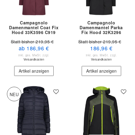
Campagnolo
Campagnolo
Damenmantel Coat Fix
Damenmantel Parka
Hood 33K3596 C919
Fix Hood 32K3296
U901
Statt bisher 219,95 €
Statt bisher 219,95 €
ab 186,96 €
186,96 €
inkl. ges. MwSt.
zzgl.
inkl. ges. MwSt.
zzgl.
Versandkosten
Versandkosten
Artikel anzeigen
Artikel anzeigen
NEU