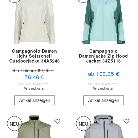
Campagnolo Damen
Campagnolo
light Softschell
Damenjacke Zip Hood
Outdoorjacke 34A5246
Jacket 34Z5116
Statt bisher 89,95 €
ab 109,95 €
76,46 €
inkl. ges. MwSt.
zzgl.
inkl. ges. MwSt.
zzgl.
Versandkosten
Versandkosten
Artikel anzeigen
Artikel anzeigen
NEU
NEU