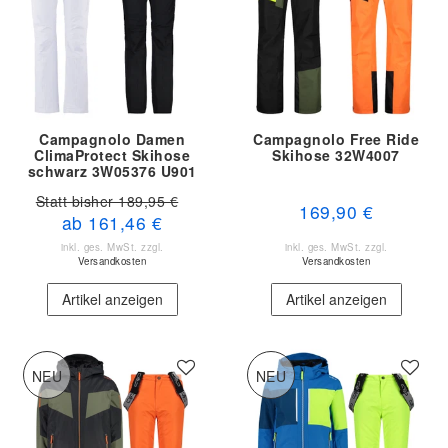
Campagnolo Damen
Campagnolo Free Ride
ClimaProtect Skihose
Skihose 32W4007
schwarz 3W05376 U901
Statt bisher 189,95 €
169,90 €
ab 161,46 €
inkl. ges. MwSt.
zzgl.
inkl. ges. MwSt.
zzgl.
Versandkosten
Versandkosten
Artikel anzeigen
Artikel anzeigen
NEU
NEU