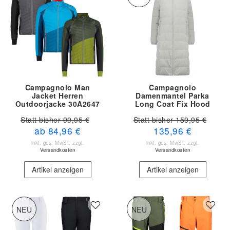
Campagnolo Man
Campagnolo
Jacket Herren
Damenmantel Parka
Outdoorjacke 30A2647
Long Coat Fix Hood
33K3726 A312
Statt bisher 99,95 €
Statt bisher 159,95 €
ab 84,96 €
135,96 €
inkl. ges. MwSt.
zzgl.
inkl. ges. MwSt.
zzgl.
Versandkosten
Versandkosten
Artikel anzeigen
Artikel anzeigen
NEU
NEU