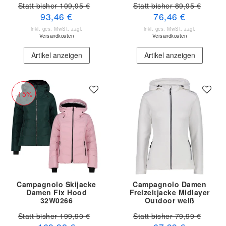
Statt bisher 109,95 €
Statt bisher 89,95 €
93,46 €
76,46 €
inkl. ges. MwSt.
zzgl.
inkl. ges. MwSt.
zzgl.
Versandkosten
Versandkosten
Artikel anzeigen
Artikel anzeigen
-15%
Campagnolo Skijacke
Campagnolo Damen
Damen Fix Hood
Freizeitjacke Midlayer
32W0266
Outdoor weiß
Statt bisher 199,90 €
Statt bisher 79,99 €