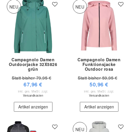
NEU
NEU
Campagnolo Damen
Campagnolo Damen
Outdoorjacke 32X5826
Funktionsjacke
grün
Outdoor rosa
Statt bisher 79,95 €
Statt bisher 59,95 €
67,96 €
50,96 €
inkl. ges. MwSt.
zzgl.
inkl. ges. MwSt.
zzgl.
Versandkosten
Versandkosten
Artikel anzeigen
Artikel anzeigen
NEU