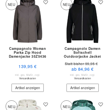
NEU
NEU
Campagnolo Woman
Campagnolo Damen
Parka Zip Hood
Softschell
Damenjacke 35Z5436
Outdoorjacke Jacket
Q955
Zip Hood 32A0456
Statt bisher 99,95 €
139,95 €
ab 84,96 €
inkl. ges. MwSt.
zzgl.
inkl. ges. MwSt.
zzgl.
Versandkosten
Versandkosten
Artikel anzeigen
Artikel anzeigen
NEU
NEU