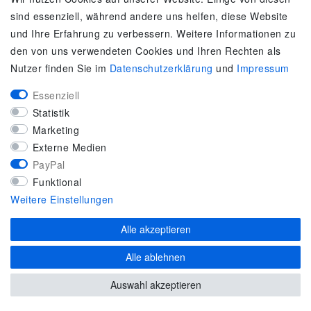
sind essenziell, während andere uns helfen, diese Website
Es gilt unsere
Datenschutzerklärung
und Ihre Erfahrung zu verbessern. Weitere Informationen zu
SERVICE
den von uns verwendeten Cookies und Ihren Rechten als
Nutzer finden Sie im
Daten­schutz­erklärung
und
Impressum
Kontakt
Zahlung & Versand
Essenziell
Umtausch / Rückgabe
Statistik
Größenberater
Marketing
adidas F50
Externe Medien
PayPal
KUNDENSERVICE
Funktional
Marken-Sportbekleidung & Sportartikel Fachhandel
Weitere Einstellungen
Top-Modelle ausgewählter Marken
Alle akzeptieren
Kostenloser Versand ab 40 € deutschlandweit
Kostenloser Rückversand deutschlandweit
Alle ablehnen
Versandfertig innerhalb 24h
Zahlung auf Rechnung (via PayPalPlus)
Auswahl akzeptieren