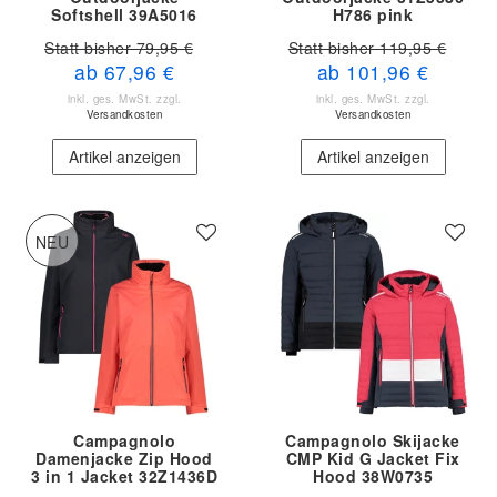
Softshell 39A5016
H786 pink
Statt bisher 79,95 €
Statt bisher 119,95 €
ab 67,96 €
ab 101,96 €
inkl. ges. MwSt.
zzgl.
inkl. ges. MwSt.
zzgl.
Versandkosten
Versandkosten
Artikel anzeigen
Artikel anzeigen
NEU
Campagnolo
Campagnolo Skijacke
Damenjacke Zip Hood
CMP Kid G Jacket Fix
3 in 1 Jacket 32Z1436D
Hood 38W0735