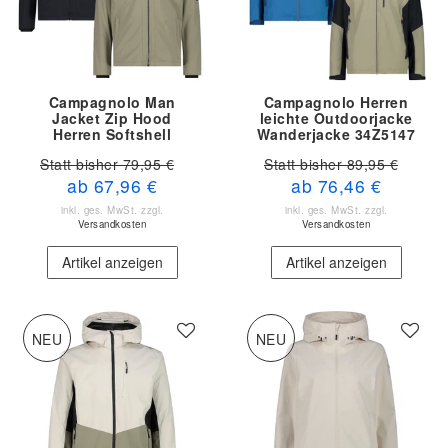
Campagnolo Man
Campagnolo Herren
Jacket Zip Hood
leichte Outdoorjacke
Herren Softshell
Wanderjacke 34Z5147
39A5027
Statt bisher 79,95 €
Statt bisher 89,95 €
ab 67,96 €
ab 76,46 €
inkl. ges. MwSt.
zzgl.
inkl. ges. MwSt.
zzgl.
Versandkosten
Versandkosten
Artikel anzeigen
Artikel anzeigen
NEU
NEU