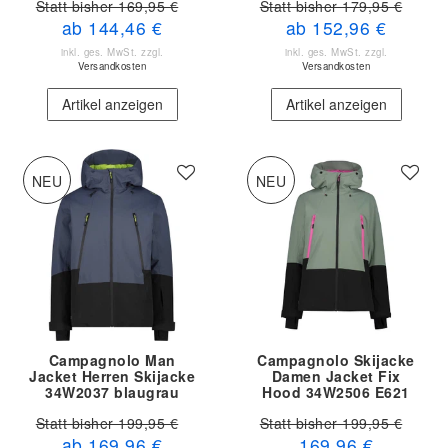
Statt bisher 169,95 €
Statt bisher 179,95 €
ab 144,46 €
ab 152,96 €
inkl. ges. MwSt.
zzgl.
inkl. ges. MwSt.
zzgl.
Versandkosten
Versandkosten
Artikel anzeigen
Artikel anzeigen
NEU
NEU
Campagnolo Man
Campagnolo Skijacke
Jacket Herren Skijacke
Damen Jacket Fix
34W2037 blaugrau
Hood 34W2506 E621
Statt bisher 199,95 €
Statt bisher 199,95 €
ab 169,96 €
169,96 €