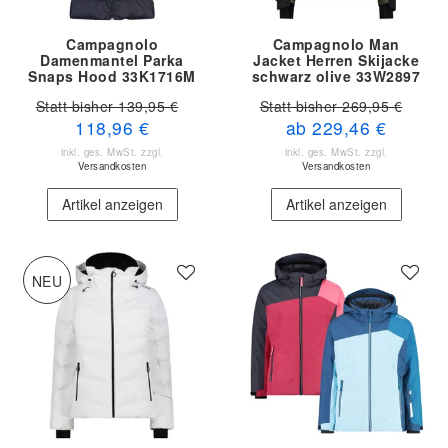
Campagnolo
Campagnolo Man
Damenmantel Parka
Jacket Herren Skijacke
Snaps Hood 33K1716M
schwarz olive 33W2897
M862
61UP
Statt bisher 139,95 €
Statt bisher 269,95 €
118,96 €
ab 229,46 €
inkl. ges. MwSt.
zzgl.
inkl. ges. MwSt.
zzgl.
Versandkosten
Versandkosten
Artikel anzeigen
Artikel anzeigen
NEU