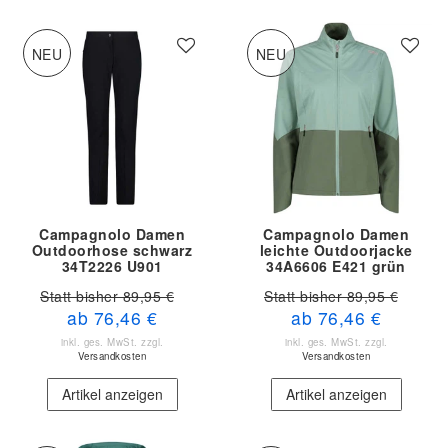
NEU
NEU
Campagnolo Damen
Campagnolo Damen
Outdoorhose schwarz
leichte Outdoorjacke
34T2226 U901
34A6606 E421 grün
Statt bisher 89,95 €
Statt bisher 89,95 €
ab 76,46 €
ab 76,46 €
inkl. ges. MwSt.
zzgl.
inkl. ges. MwSt.
zzgl.
Versandkosten
Versandkosten
Artikel anzeigen
Artikel anzeigen