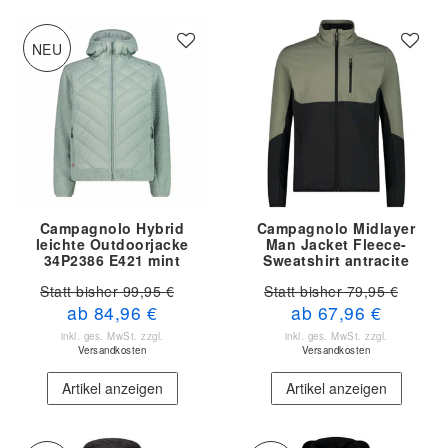
NEU
Campagnolo Hybrid
Campagnolo Midlayer
leichte Outdoorjacke
Man Jacket Fleece-
34P2386 E421 mint
Sweatshirt antracite
sage 35G6547 26UT
Statt bisher 99,95 €
Statt bisher 79,95 €
ab 84,96 €
ab 67,96 €
inkl. ges. MwSt.
zzgl.
inkl. ges. MwSt.
zzgl.
Versandkosten
Versandkosten
Artikel anzeigen
Artikel anzeigen