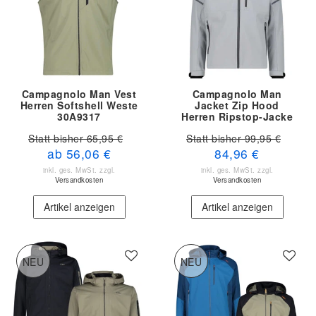
Campagnolo Man Vest
Campagnolo Man
Herren Softshell Weste
Jacket Zip Hood
30A9317
Herren Ripstop-Jacke
34A29247
Statt bisher 65,95 €
Statt bisher 99,95 €
ab 56,06 €
84,96 €
inkl. ges. MwSt.
zzgl.
inkl. ges. MwSt.
zzgl.
Versandkosten
Versandkosten
Artikel anzeigen
Artikel anzeigen
NEU
NEU