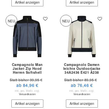
Artikel anzeigen
Artikel anzeigen
NEU
NEU
Campagnolo Man
Campagnolo Damen
Jacket Zip Hood
leichte Outdoorjacke
Herren Softshell
34A2436 E421 A238
schwarz grau 34A1857
Statt bisher 99,95 €
Statt bisher 89,95 €
U911
ab 84,96 €
ab 76,46 €
inkl. ges. MwSt.
zzgl.
inkl. ges. MwSt.
zzgl.
Versandkosten
Versandkosten
Artikel anzeigen
Artikel anzeigen