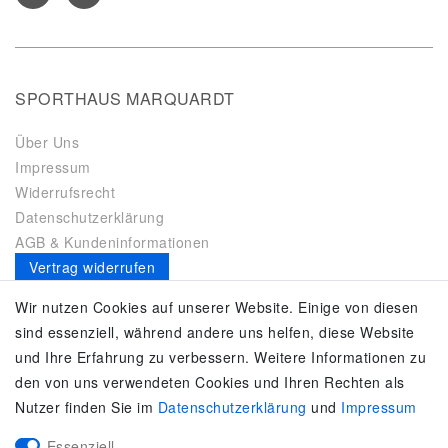
SPORTHAUS MARQUARDT
Über Uns
Impressum
Widerrufsrecht
Datenschutzerklärung
AGB & Kundeninformationen
Vertrag widerrufen
Es gilt unsere
Datenschutzerklärung
Wir nutzen Cookies auf unserer Website. Einige von diesen
sind essenziell, während andere uns helfen, diese Website
SERVICE
und Ihre Erfahrung zu verbessern. Weitere Informationen zu
den von uns verwendeten Cookies und Ihren Rechten als
Kontakt
Nutzer finden Sie im
Daten­schutz­erklärung
und
Impressum
Zahlung & Versand
Umtausch / Rückgabe
Essenziell