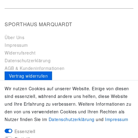
SPORTHAUS MARQUARDT
Über Uns
Impressum
Widerrufsrecht
Datenschutzerklärung
AGB & Kundeninformationen
Vertrag widerrufen
Es gilt unsere
Datenschutzerklärung
Wir nutzen Cookies auf unserer Website. Einige von diesen
sind essenziell, während andere uns helfen, diese Website
SERVICE
und Ihre Erfahrung zu verbessern. Weitere Informationen zu
den von uns verwendeten Cookies und Ihren Rechten als
Kontakt
Nutzer finden Sie im
Daten­schutz­erklärung
und
Impressum
Zahlung & Versand
Umtausch / Rückgabe
Essenziell
Größenberater