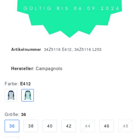
Artikelnummer
34Z5116 E412, 34Z5116 L253
Hersteller
:
Campagnolo
Farbe:
E412
Größe:
36
36
38
40
42
44
46
48