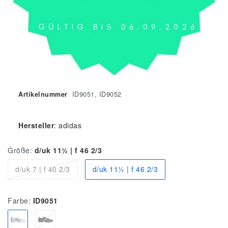
Artikelnummer
ID9051, ID9052
Hersteller
:
adidas
Größe:
d/uk 11½ | f 46 2/3
d/uk 7 | f 40 2/3
d/uk 11½ | f 46 2/3
Farbe:
ID9051