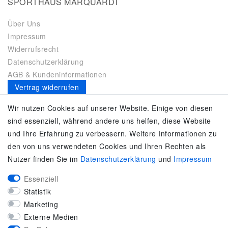
SPORTHAUS MARQUARDT
Über Uns
Impressum
Widerrufsrecht
Datenschutzerklärung
AGB & Kundeninformationen
Vertrag widerrufen
Es gilt unsere
Datenschutzerklärung
Wir nutzen Cookies auf unserer Website. Einige von diesen
sind essenziell, während andere uns helfen, diese Website
SERVICE
und Ihre Erfahrung zu verbessern. Weitere Informationen zu
den von uns verwendeten Cookies und Ihren Rechten als
Kontakt
Nutzer finden Sie im
Daten­schutz­erklärung
und
Impressum
Zahlung & Versand
Umtausch / Rückgabe
Essenziell
Größenberater
Statistik
adidas F50
Marketing
KUNDENSERVICE
Externe Medien