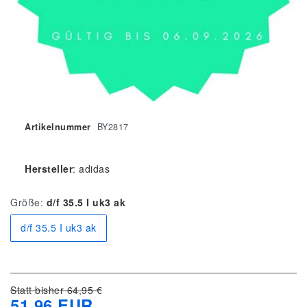
Artikelnummer
BY2817
Hersteller
:
adidas
Größe:
d/f 35.5 I uk3 ak
d/f 35.5 I uk3 ak
Statt bisher 64,95 €
51,96 EUR