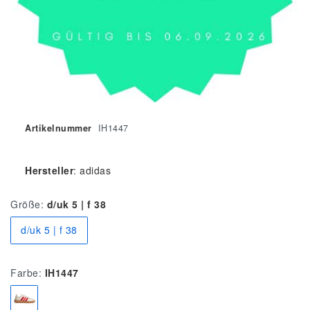
Artikelnummer
IH1447
Hersteller
:
adidas
Größe:
d/uk 5 | f 38
d/uk 5 | f 38
Farbe:
IH1447