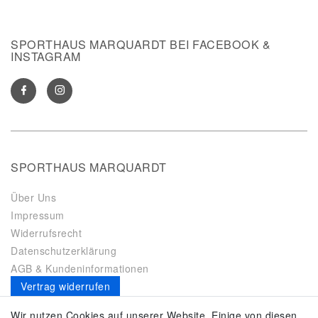
SPORTHAUS MARQUARDT BEI FACEBOOK &
INSTAGRAM
SPORTHAUS MARQUARDT
Über Uns
Impressum
Widerrufsrecht
Datenschutzerklärung
AGB & Kundeninformationen
Vertrag widerrufen
Es gilt unsere
Datenschutzerklärung
Wir nutzen Cookies auf unserer Website. Einige von diesen