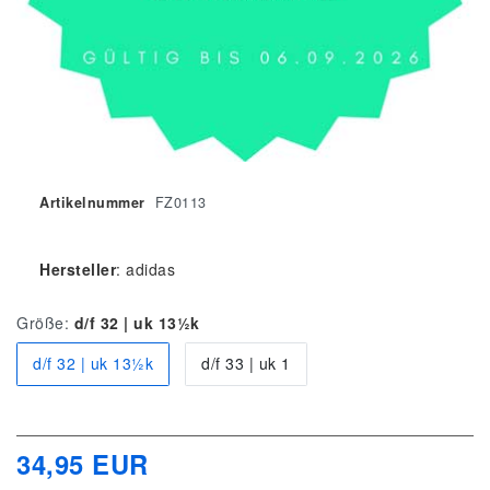
Artikelnummer
FZ0113
Hersteller
:
adidas
Größe:
d/f 32 | uk 13½k
d/f 32 | uk 13½k
d/f 33 | uk 1
34,95 EUR