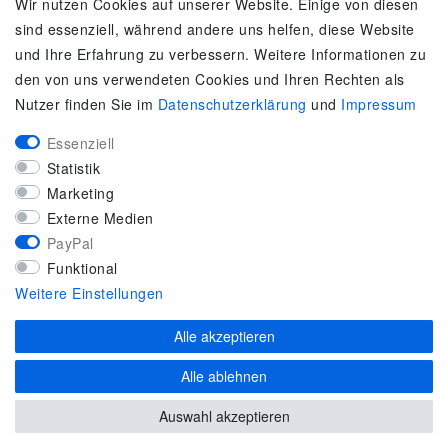
Es gilt unsere
Datenschutzerklärung
Wir nutzen Cookies auf unserer Website. Einige von diesen
sind essenziell, während andere uns helfen, diese Website
SERVICE
und Ihre Erfahrung zu verbessern. Weitere Informationen zu
den von uns verwendeten Cookies und Ihren Rechten als
Kontakt
Nutzer finden Sie im
Daten­schutz­erklärung
und
Impressum
Zahlung & Versand
Umtausch / Rückgabe
Essenziell
Größenberater
Statistik
adidas F50
Marketing
KUNDENSERVICE
Externe Medien
PayPal
Marken-Sportbekleidung & Sportartikel Fachhandel
Funktional
Top-Modelle ausgewählter Marken
Weitere Einstellungen
Kostenloser Versand ab 40 € deutschlandweit
Kostenloser Rückversand deutschlandweit
Alle akzeptieren
Versandfertig innerhalb 24h
Alle ablehnen
Zahlung auf Rechnung (via PayPalPlus)
Auswahl akzeptieren