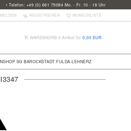
• Telefon: +49 (0) 661 75084 Mo. - Fr. 10 - 18 Uhr
MELDEN
REGISTRIEREN
WUNSCHLISTE
WARENKORB
0
Artikel für
0,00 EUR
ANSHOP SG BAROCKSTADT FULDA-LEHNERZ
I3347