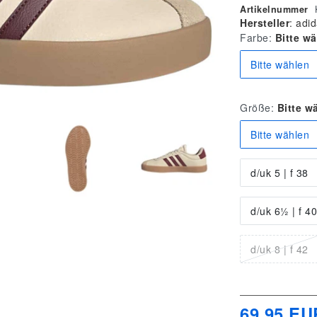
Artikelnummer
Hersteller
:
adid
Farbe:
Bitte w
Bitte wählen
Größe:
Bitte w
Bitte wählen
d/uk 5 | f 38
d/uk 6½ | f 40
d/uk 8 | f 42
69,95 EU