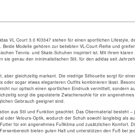
as VL Court 3.0 KI3347 stehen für einen sportlichen Lifestyle, d
. Beide Modelle gehören zur beliebten VL-Court-Reihe und greife
sischen Tennis- und Skate-Schuhen inspiriert ist. Mit ihrem klaren
n sie genau den minimalistischen Stil, für den adidas seit Jahrze
 aber gleichzeitig markant. Die niedrige Silhouette sorgt für eine
ts oder sogar etwas eleganteren Outfits kombinieren lässt. Beson
nicht nur optisch einen sportlichen Eindruck vermittelt, sondern a
Gleichzeitig sorgt die gepolsterte Zwischensohle für ein angenehmes
glichen Gebrauch geeignet sind.
tion aus Stil und Funktion geachtet. Das Obermaterial besteht – 
al oder Velours-Optik, wodurch der Schuh sowohl langlebig als a
es Futter für ein angenehmes Fußklima und zusätzlichen Komfort. D
Fersenbereich bieten guten Halt und unterstützen den Fuß bei j