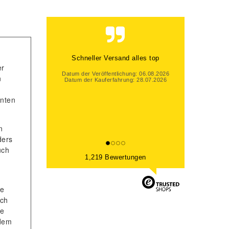
Gute Beratung, auch per Mail und
er
super schneller Versand. Gerne
wieder
n
Datum der Veröffentlichung: 06.08.2026
hnten
Datum der Kauferfahrung: 31.07.2026
n
ders
uch
1,219 Bewertungen
je
uch
ie
edem