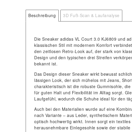
Beschreibung
3D Fuß-Scan & Laufanalyse
Die Sneaker adidas VL Court 3.0 KJ6809 und adid
klassischen Stil mit modernem Komfort verbindet
den zeitlosen Retro-Look auf, der stark von klas
Design und den typischen drei Streifen verkörper
bekannt ist.
Das Design dieser Sneaker wirkt bewusst schlicht,
lässigen Look, der sich mühelos mit Jeans, Shor
charakteristisch ist die robuste Gummisohle, die 
für guten Halt und Flexibilität im Alltag sorgt. 
Laufgefühl, wodurch die Schuhe ideal für den tä
Auch bei den Materialien wurde auf eine Kombina
nach Variante – aus Leder, synthetischem Materi
optisch hochwertig wirkt. Innen sorgt ein textil
herausnehmbare Einlegesohle sowie der stabile 