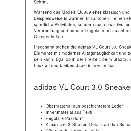
Schritt.
Während das Modell KJ6809 eher klassisch und spo
beispielsweise in warmen Brauntönen – einen et
sportliche Aktivitäten, sondern auch als stilvoll
Verarbeitung und hohem Tragekomfort macht beid
Gelegenheiten.
Insgesamt stehen die adidas VL Court 3.0 Sneake
Elemente mit moderner Alltagstauglichkeit und z
sein kann. Egal ob in der Freizeit, beim Stadt
Look an und bleiben dabei immer zeitlos.
adidas VL Court 3.0 Sneake
Obermaterial aus beschichtetem Leder
Innenmaterial aus Textil
Reguläre Passform
Klassische 3-Streifen-Details an den Seite
Dämpfende Zwischensohle