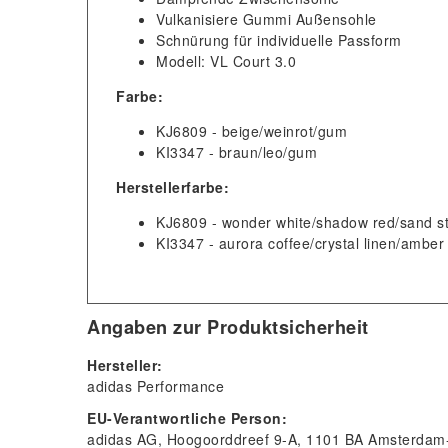
Vulkanisiere Gummi Außensohle
Schnürung für individuelle Passform
Modell: VL Court 3.0
Farbe:
KJ6809 - beige/weinrot/gum
KI3347 - braun/leo/gum
Herstellerfarbe:
KJ6809 - wonder white/shadow red/sand st
KI3347 - aurora coffee/crystal linen/amb
Angaben zur Produktsicherheit
Hersteller:
adidas Performance
EU-Verantwortliche Person:
adidas AG
Hoogoorddreef
9-A
1101 BA
Amsterdam-