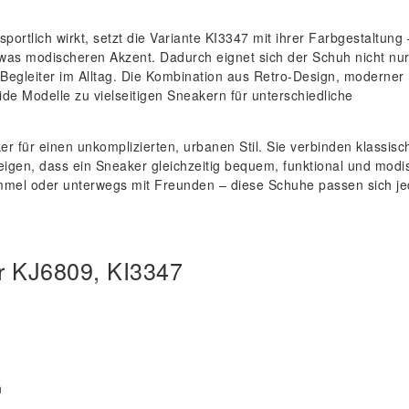
rtlich wirkt, setzt die Variante KI3347 mit ihrer Farbgestaltung 
was modischeren Akzent. Dadurch eignet sich der Schuh nicht nur
er Begleiter im Alltag. Die Kombination aus Retro-Design, moderner
e Modelle zu vielseitigen Sneakern für unterschiedliche
r für einen unkomplizierten, urbanen Stil. Sie verbinden klassisc
eigen, dass ein Sneaker gleichzeitig bequem, funktional und modi
bummel oder unterwegs mit Freunden – diese Schuhe passen sich j
r KJ6809, KI3347
n