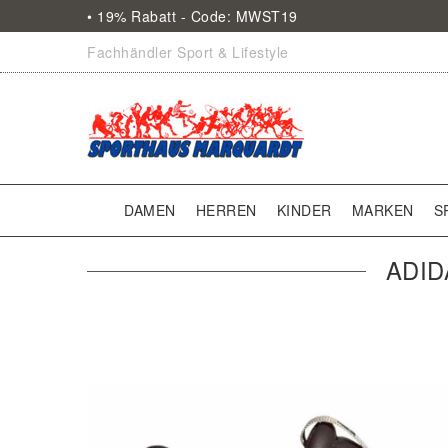
• 19% Rabatt - Code: MWST19
Fachhändler Sport & Lifestyle
DAMEN
HERREN
KINDER
MARKEN
S
ADID