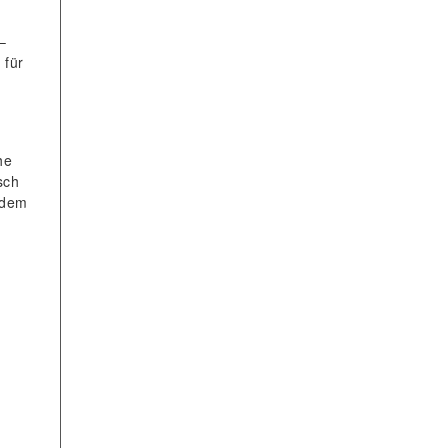
–
 für
he
sch
edem