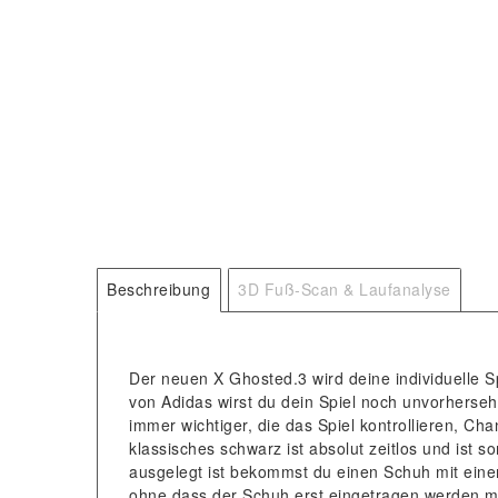
Beschreibung
3D Fuß-Scan & Laufanalyse
Der neuen X Ghosted.3 wird deine individuelle S
von Adidas wirst du dein Spiel noch unvorherseh
immer wichtiger, die das Spiel kontrollieren, C
klassisches schwarz ist absolut zeitlos und ist 
ausgelegt ist bekommst du einen Schuh mit einem
ohne dass der Schuh erst eingetragen werden mu