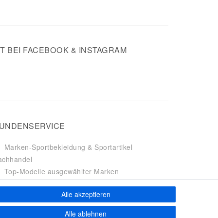
 BEI FACEBOOK & INSTAGRAM
UNDENSERVICE
Marken-Sportbekleidung & Sportartikel
achhandel
Top-Modelle ausgewählter Marken
Kostenloser Versand ab 40 € deutschlandweit
Alle akzeptieren
Kostenloser Rückversand deutschlandweit
Versandfertig innerhalb 24h
Alle ablehnen