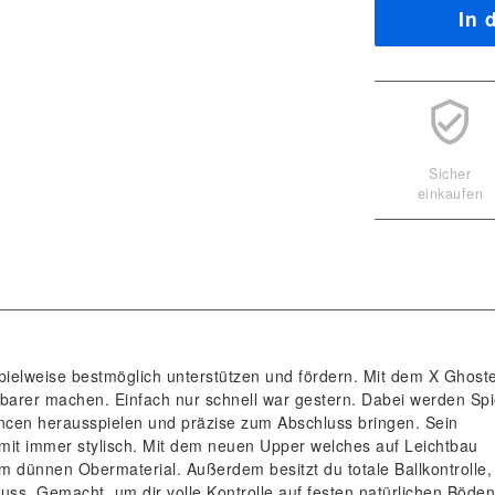
In 
Sicher
einkaufen
pielweise bestmöglich unterstützen und fördern. Mit dem X Ghost
barer machen. Einfach nur schnell war gestern. Dabei werden Spi
hancen herausspielen und präzise zum Abschluss bringen. Sein
somit immer stylisch. Mit dem neuen Upper welches auf Leichtbau
 dünnen Obermaterial. Außerdem besitzt du totale Ballkontrolle,
ss. Gemacht, um dir volle Kontrolle auf festen natürlichen Böden