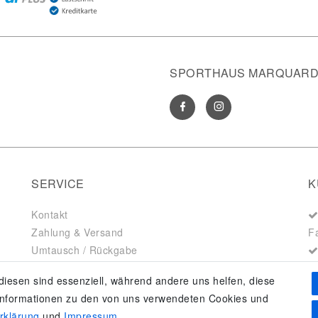
SPORTHAUS MARQUARDT
SERVICE
K
Kontakt
Zahlung & Versand
F
Umtausch / Rückgabe
Größenberater
diesen sind essenziell, während andere uns helfen, diese
adidas F50
 Informationen zu den von uns verwendeten Cookies und
erklärung
und
Impressum