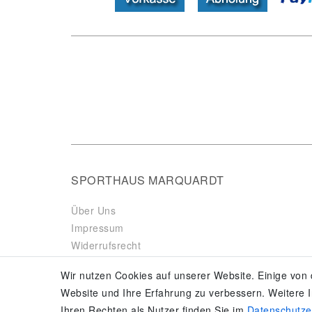
SPORTHAUS MARQUARDT
Über Uns
Impressum
Widerrufsrecht
Datenschutzerklärung
Wir nutzen Cookies auf unserer Website. Einige von 
AGB & Kundeninformationen
Website und Ihre Erfahrung zu verbessern. Weitere
Vertrag widerrufen
Ihren Rechten als Nutzer finden Sie im
Daten­schutz­