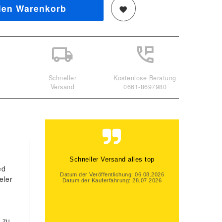
den Warenkorb
Schneller
Kostenlose Beratung
Versand
0661-8697980
Gute Beratung, auch per Mail und
ed
super schneller Versand. Gerne
wieder
eler
Datum der Veröffentlichung: 06.08.2026
Datum der Kauferfahrung: 31.07.2026
 zu