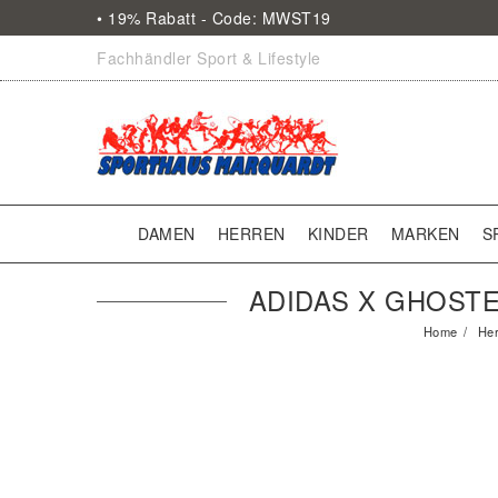
• 19% Rabatt - Code: MWST19
Fachhändler Sport & Lifestyle
DAMEN
HERREN
KINDER
MARKEN
S
ADIDAS X GHOST
Home
Her