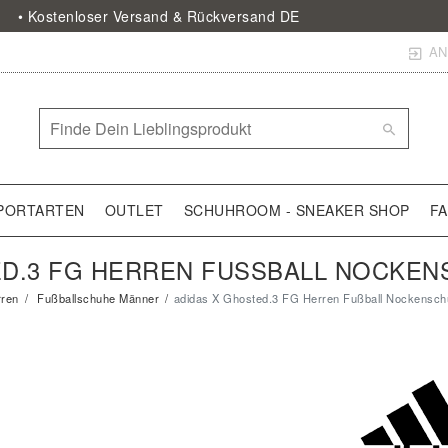
• Kostenloser Versand & Rückversand DE
AN
PORTARTEN
OUTLET
SCHUHROOM - SNEAKER SHOP
F
ED.3 FG HERREN FUSSBALL NOCKE
ren
Fußballschuhe Männer
adidas X Ghosted.3 FG Herren Fußball Nockensc