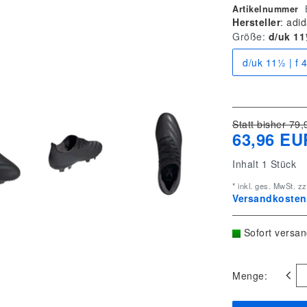
Artikelnummer
Hersteller
:
adid
Größe:
d/uk 11½
d/uk 11½ | f 
Statt bisher 79,
63,96 EU
Inhalt
1
Stück
* inkl. ges. MwSt. zz
Versandkostenf
Sofort versan
Menge: