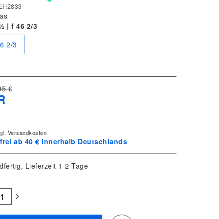
EH2833
as
 | f 46 2/3
46 2/3
95 €
R
gl.
Versandkosten
rei ab 40 € innerhalb Deutschlands
dfertig, Lieferzeit 1-2 Tage