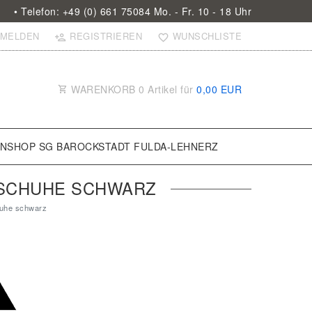
• Telefon: +49 (0) 661 75084 Mo. - Fr. 10 - 18 Uhr
MELDEN
REGISTRIEREN
WUNSCHLISTE
WARENKORB
0
Artikel für
0,00 EUR
ANSHOP SG BAROCKSTADT FULDA-LEHNERZ
NSCHUHE SCHWARZ
huhe schwarz