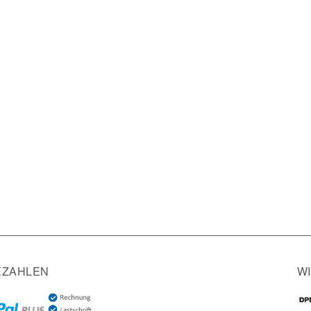
EZAHLEN
W