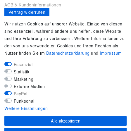
AGB & Kundeninformationen
Vertrag widerrufen
Es gilt unsere
Datenschutzerklärung
Wir nutzen Cookies auf unserer Website. Einige von diesen
sind essenziell, während andere uns helfen, diese Website
SERVICE
und Ihre Erfahrung zu verbessern. Weitere Informationen zu
den von uns verwendeten Cookies und Ihren Rechten als
Kontakt
Nutzer finden Sie im
Daten­schutz­erklärung
und
Impressum
Zahlung & Versand
Umtausch / Rückgabe
Essenziell
Größenberater
Statistik
adidas F50
Marketing
KUNDENSERVICE
Externe Medien
PayPal
Marken-Sportbekleidung & Sportartikel Fachhandel
Funktional
Top-Modelle ausgewählter Marken
Weitere Einstellungen
Kostenloser Versand ab 40 € deutschlandweit
Kostenloser Rückversand deutschlandweit
Alle akzeptieren
Versandfertig innerhalb 24h