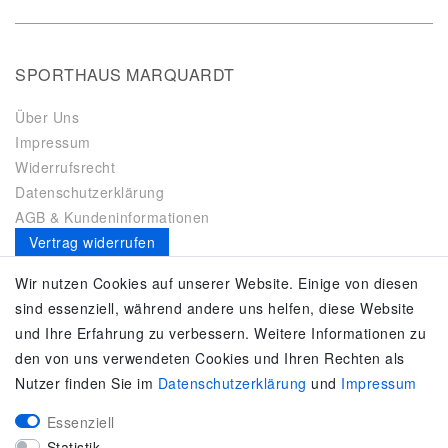
SPORTHAUS MARQUARDT
Über Uns
Impressum
Widerrufsrecht
Datenschutzerklärung
AGB & Kundeninformationen
Vertrag widerrufen
Es gilt unsere
Datenschutzerklärung
Wir nutzen Cookies auf unserer Website. Einige von diesen
sind essenziell, während andere uns helfen, diese Website
SERVICE
und Ihre Erfahrung zu verbessern. Weitere Informationen zu
den von uns verwendeten Cookies und Ihren Rechten als
Kontakt
Nutzer finden Sie im
Daten­schutz­erklärung
und
Impressum
Zahlung & Versand
Umtausch / Rückgabe
Essenziell
Größenberater
Statistik