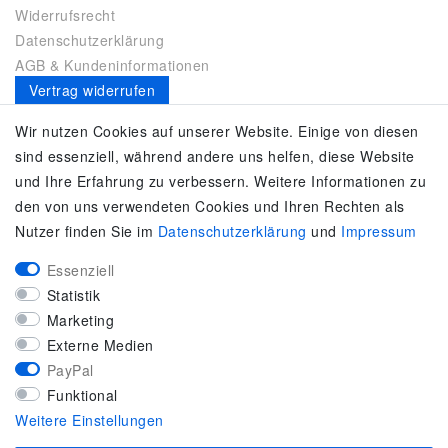
Widerrufsrecht
Datenschutzerklärung
AGB & Kundeninformationen
Vertrag widerrufen
Es gilt unsere
Datenschutzerklärung
Wir nutzen Cookies auf unserer Website. Einige von diesen
sind essenziell, während andere uns helfen, diese Website
SERVICE
und Ihre Erfahrung zu verbessern. Weitere Informationen zu
den von uns verwendeten Cookies und Ihren Rechten als
Kontakt
Nutzer finden Sie im
Daten­schutz­erklärung
und
Impressum
Zahlung & Versand
Umtausch / Rückgabe
Essenziell
Größenberater
Statistik
adidas F50
Marketing
KUNDENSERVICE
Externe Medien
PayPal
Marken-Sportbekleidung & Sportartikel Fachhandel
Funktional
Top-Modelle ausgewählter Marken
Weitere Einstellungen
Kostenloser Versand ab 40 € deutschlandweit