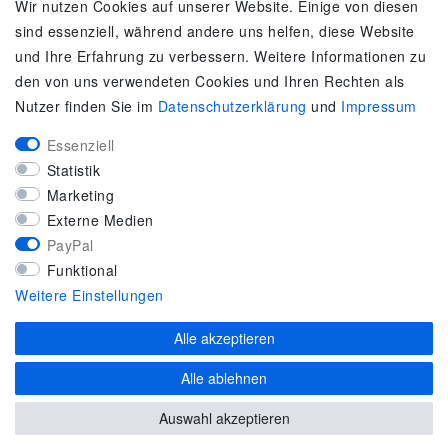
Es gilt unsere
Datenschutzerklärung
Wir nutzen Cookies auf unserer Website. Einige von diesen
sind essenziell, während andere uns helfen, diese Website
SERVICE
und Ihre Erfahrung zu verbessern. Weitere Informationen zu
den von uns verwendeten Cookies und Ihren Rechten als
Kontakt
Nutzer finden Sie im
Daten­schutz­erklärung
und
Impressum
Zahlung & Versand
Umtausch / Rückgabe
Essenziell
Größenberater
Statistik
adidas F50
Marketing
KUNDENSERVICE
Externe Medien
PayPal
Marken-Sportbekleidung & Sportartikel Fachhandel
Funktional
Top-Modelle ausgewählter Marken
Weitere Einstellungen
Kostenloser Versand ab 40 € deutschlandweit
Kostenloser Rückversand deutschlandweit
Alle akzeptieren
Versandfertig innerhalb 24h
Alle ablehnen
Zahlung auf Rechnung (via PayPalPlus)
Auswahl akzeptieren