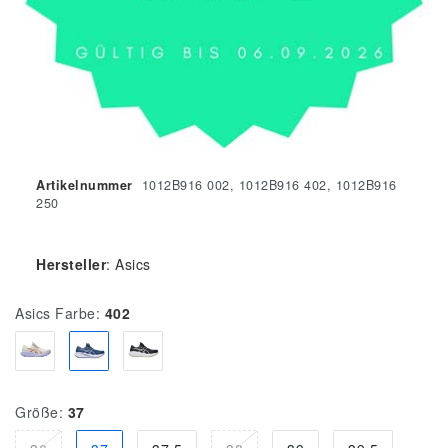
Artikelnummer
1012B916 002, 1012B916 402, 1012B916
250
Hersteller
:
Asics
Asics Farbe:
402
Größe:
37