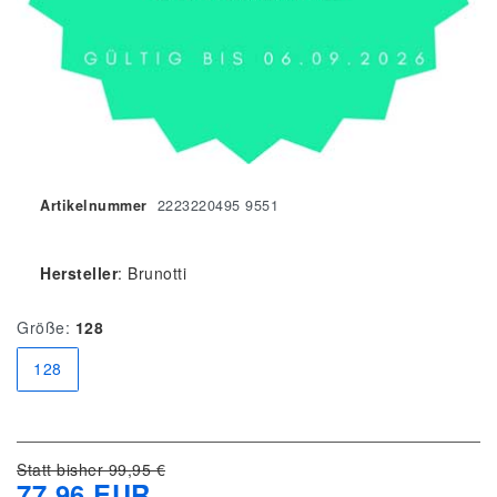
Artikelnummer
2223220495 9551
Hersteller
:
Brunotti
Größe:
128
128
Statt bisher 99,95 €
77,96 EUR