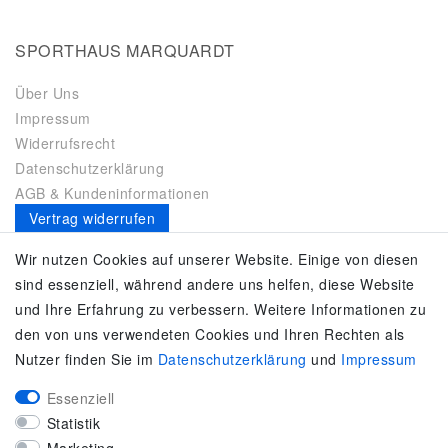
SPORTHAUS MARQUARDT
Über Uns
Impressum
Widerrufsrecht
Datenschutzerklärung
AGB & Kundeninformationen
Vertrag widerrufen
Es gilt unsere
Datenschutzerklärung
Wir nutzen Cookies auf unserer Website. Einige von diesen
sind essenziell, während andere uns helfen, diese Website
SERVICE
und Ihre Erfahrung zu verbessern. Weitere Informationen zu
den von uns verwendeten Cookies und Ihren Rechten als
Kontakt
Nutzer finden Sie im
Daten­schutz­erklärung
und
Impressum
Zahlung & Versand
Umtausch / Rückgabe
Essenziell
Größenberater
Statistik
adidas F50