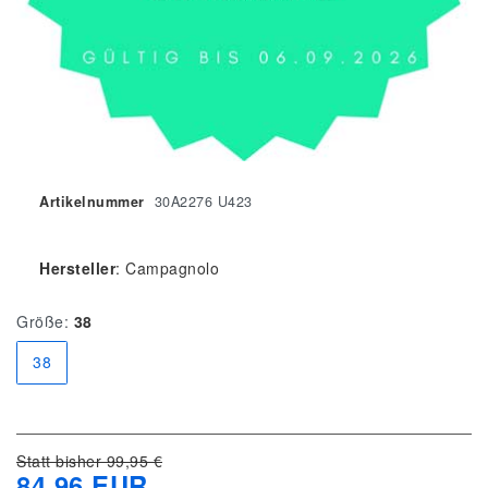
Artikelnummer
30A2276 U423
Hersteller
:
Campagnolo
Größe:
38
38
Statt bisher 99,95 €
84,96 EUR