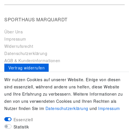
SPORTHAUS MARQUARDT
Über Uns
Impressum
Widerrufsrecht
Datenschutzerklärung
AGB & Kundeninformationen
Vertrag widerrufen
Es gilt unsere
Datenschutzerklärung
Wir nutzen Cookies auf unserer Website. Einige von diesen
sind essenziell, während andere uns helfen, diese Website
SERVICE
und Ihre Erfahrung zu verbessern. Weitere Informationen zu
den von uns verwendeten Cookies und Ihren Rechten als
Kontakt
Nutzer finden Sie im
Daten­schutz­erklärung
und
Impressum
Zahlung & Versand
Umtausch / Rückgabe
Essenziell
Größenberater
Statistik