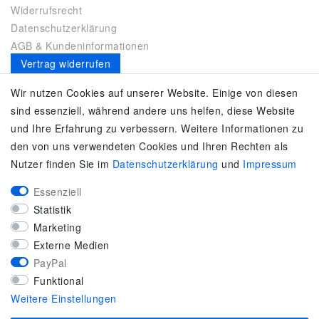
Widerrufsrecht
Datenschutzerklärung
AGB & Kundeninformationen
Vertrag widerrufen
Es gilt unsere
Datenschutzerklärung
Wir nutzen Cookies auf unserer Website. Einige von diesen
sind essenziell, während andere uns helfen, diese Website
SERVICE
und Ihre Erfahrung zu verbessern. Weitere Informationen zu
den von uns verwendeten Cookies und Ihren Rechten als
Kontakt
Nutzer finden Sie im
Daten­schutz­erklärung
und
Impressum
Zahlung & Versand
Umtausch / Rückgabe
Essenziell
Größenberater
Statistik
adidas F50
Marketing
KUNDENSERVICE
Externe Medien
PayPal
Marken-Sportbekleidung & Sportartikel Fachhandel
Funktional
Top-Modelle ausgewählter Marken
Weitere Einstellungen
Kostenloser Versand ab 40 € deutschlandweit