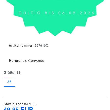
Artikelnummer
557919C
Hersteller
:
Converse
Größe:
35
35
Statt bisher 84,95 €
49,95 EUR