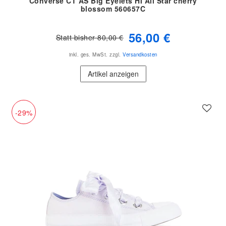
Converse CT AS Big Eyelets HI All Star cherry
blossom 560657C
56,00 €
Statt bisher 80,00 €
inkl. ges. MwSt.
zzgl.
Versandkosten
Artikel anzeigen
-29%