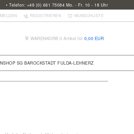
• Telefon: +49 (0) 661 75084 Mo. - Fr. 10 - 18 Uhr
MELDEN
REGISTRIEREN
WUNSCHLISTE
WARENKORB
0
Artikel für
0,00 EUR
ANSHOP SG BAROCKSTADT FULDA-LEHNERZ