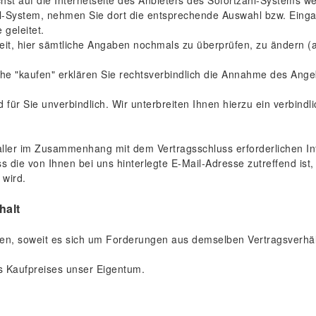
hst auf die Internetseite des Anbieters des Sofortzahl-Systems wei
ahl-System, nehmen Sie dort die entsprechende Auswahl bzw. Eing
 geleitet.
eit, hier sämtliche Angaben nochmals zu überprüfen, zu ändern (a
che "kaufen" erklären Sie rechtsverbindlich die Annahme des Ang
für Sie unverbindlich. Wir unterbreiten Ihnen hierzu ein verbindl
ller im Zusammenhang mit dem Vertragsschluss erforderlichen Inf
s die von Ihnen bei uns hinterlegte E-Mail-Adresse zutreffend ist
 wird.
halt
n, soweit es sich um Forderungen aus demselben Vertragsverhält
s Kaufpreises unser Eigentum.