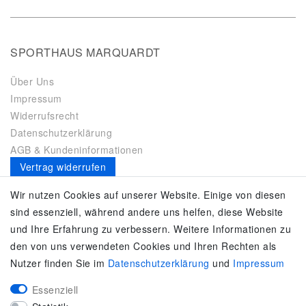
SPORTHAUS MARQUARDT
Über Uns
Impressum
Widerrufsrecht
Datenschutzerklärung
AGB & Kundeninformationen
Vertrag widerrufen
Es gilt unsere
Datenschutzerklärung
Wir nutzen Cookies auf unserer Website. Einige von diesen
sind essenziell, während andere uns helfen, diese Website
SERVICE
und Ihre Erfahrung zu verbessern. Weitere Informationen zu
den von uns verwendeten Cookies und Ihren Rechten als
Kontakt
Nutzer finden Sie im
Daten­schutz­erklärung
und
Impressum
Zahlung & Versand
Umtausch / Rückgabe
Essenziell
Größenberater