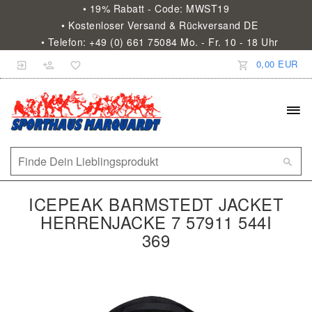
• 19% Rabatt - Code: MWST19
• Kostenloser Versand & Rückversand DE
• Telefon: +49 (0) 661 75084 Mo. - Fr. 10 - 18 Uhr
0,00 EUR
ICEPEAK BARMSTEDT JACKET
HERRENJACKE 7 57911 544I
369