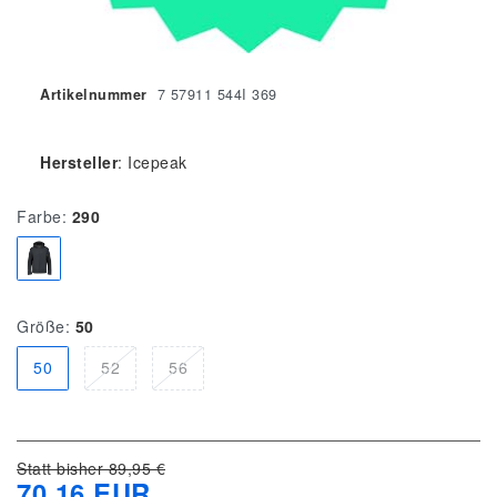
Artikelnummer
7 57911 544I 369
Hersteller
:
Icepeak
Farbe:
290
Größe:
50
50
52
56
Statt bisher 89,95 €
70,16 EUR