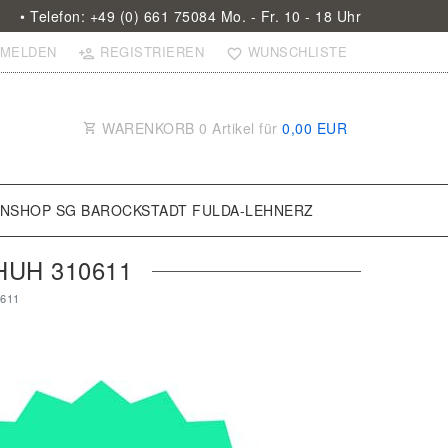
• Telefon: +49 (0) 661 75084 Mo. - Fr. 10 - 18 Uhr
MELDEN
REGISTRIEREN
WUNSCHLISTE
WARENKORB
0
Artikel für
0,00 EUR
ANSHOP SG BAROCKSTADT FULDA-LEHNERZ
UH 310611
0611