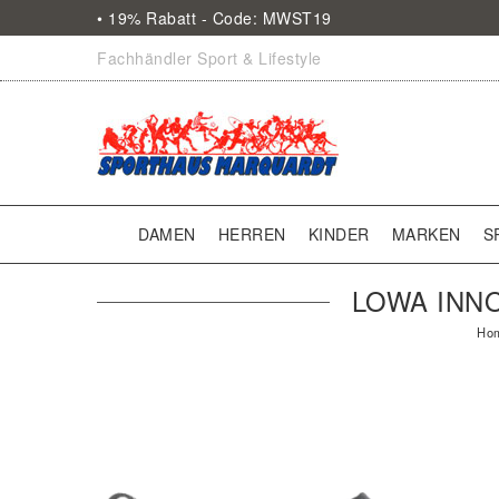
• 19% Rabatt - Code: MWST19
Fachhändler Sport & Lifestyle
DAMEN
HERREN
KINDER
MARKEN
S
LOWA INN
Ho