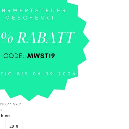
310611 9701
a
ählen
48.5