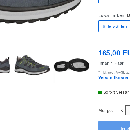
Lowa Farben:
B
Bitte wählen
165,00 E
Inhalt
1
Paar
* inkl. ges. MwSt. zz
Versandkostenf
Sofort versan
Menge:
In 