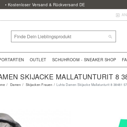
• Kostenloser Versand & Rückversand DE
AN
PORTARTEN
OUTLET
SCHUHROOM - SNEAKER SHOP
F
AMEN SKIJACKE MALLATUNTURIT 8 38
ome
Damen
Skijacken Frauen
Luhta Damen Skijacke Mallatunturit 8 38481 5