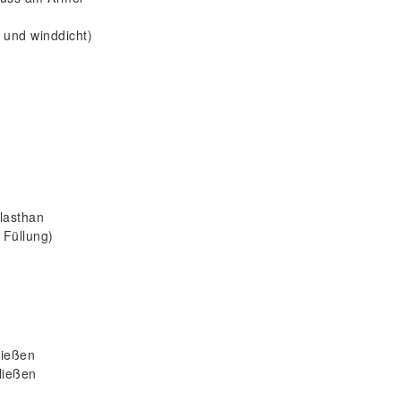
 und winddicht)
Elasthan
 Füllung)
ließen
ließen