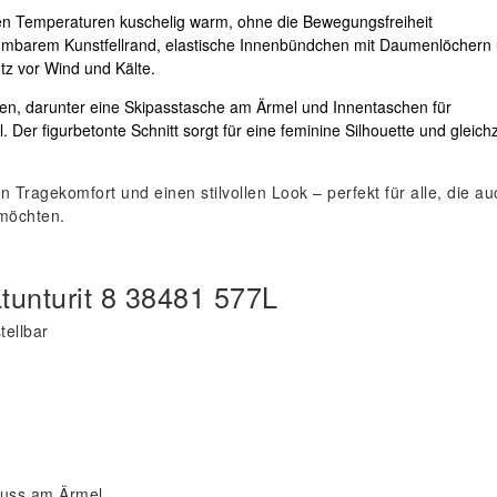
gen Temperaturen kuschelig warm, ohne die Bewegungsfreiheit
ehmbarem Kunstfellrand, elastische Innenbündchen mit Daumenlöchern
tz vor Wind und Kälte.
hen, darunter eine Skipasstasche am Ärmel und Innentaschen für
er figurbetonte Schnitt sorgt für eine feminine Silhouette und gleichz
 Tragekomfort und einen stilvollen Look – perfekt für alle, die au
 möchten.
tunturit 8 38481 577L
ellbar
luss am Ärmel