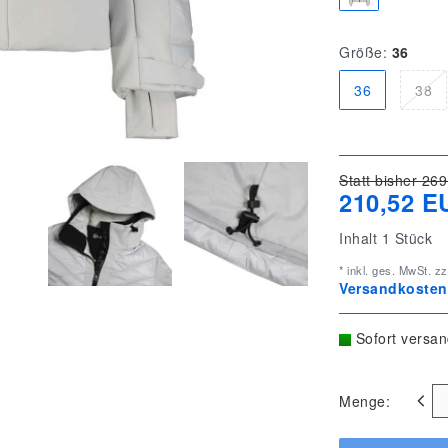
Größe:
36
36
38
Statt bisher 269
210,52 E
Inhalt
1
Stück
* inkl. ges. MwSt. zz
Versandkostenf
Sofort versan
Menge: