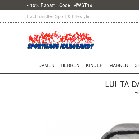
• 19% Rabatt - Code: MWST19
Fachhändler Sport & Lifestyle
DAMEN
HERREN
KINDER
MARKEN
S
LUHTA D
H