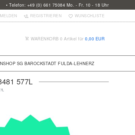
• Telefon: +49 (0) 661 75084 Mo. - Fr. 10 - 18 Uhr
MELDEN
REGISTRIEREN
WUNSCHLISTE
WARENKORB
0
Artikel für
0,00 EUR
ANSHOP SG BAROCKSTADT FULDA-LEHNERZ
481 577L
77L