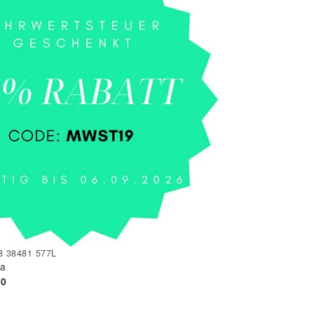
8 38481 577L
ta
10