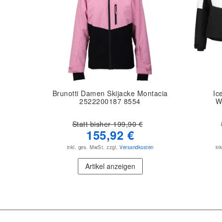
Brunotti Damen Skijacke Montacia
Ic
2522200187 8554
W
Statt bisher 199,90 €
155,92 €
inkl. ges. MwSt.
zzgl.
Versandkosten
in
Artikel anzeigen