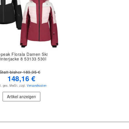
epeak Florala Damen Ski
interjacke 8 53133 530I
Statt bisher 189,95 €
148,16 €
kl. ges. MwSt.
zzgl.
Versandkosten
Artikel anzeigen