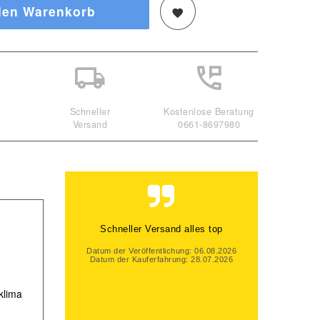
den Warenkorb
Schneller
Kostenlose Beratung
Versand
0661-8697980
Gute Beratung, auch per Mail und
super schneller Versand. Gerne
wieder
Datum der Veröffentlichung: 06.08.2026
Datum der Kauferfahrung: 31.07.2026
klima