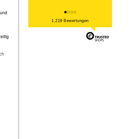
 und
1,219 Bewertungen
eitig
ch