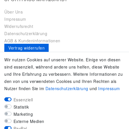
Über Uns
Impressum
Widerrufsrecht
Datenschutzerklärung
AGB & Kundeninformationen
Vertrag widerrufen
Es gilt unsere
Datenschutzerklärung
Wir nutzen Cookies auf unserer Website. Einige von diesen
sind essenziell, während andere uns helfen, diese Website
SERVICE
und Ihre Erfahrung zu verbessern. Weitere Informationen zu
den von uns verwendeten Cookies und Ihren Rechten als
Kontakt
Nutzer finden Sie im
Daten­schutz­erklärung
und
Impressum
Zahlung & Versand
Umtausch / Rückgabe
Essenziell
Größenberater
Statistik
adidas F50
Marketing
KUNDENSERVICE
Externe Medien
PayPal