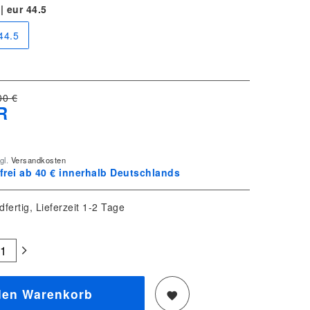
| eur 44.5
 44.5
00 €
R
gl.
Versandkosten
rei ab 40 € innerhalb Deutschlands
dfertig, Lieferzeit 1-2 Tage
den Warenkorb