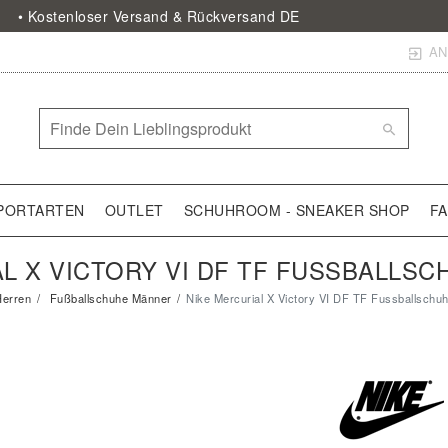
• Kostenloser Versand & Rückversand DE
AN
PORTARTEN
OUTLET
SCHUHROOM - SNEAKER SHOP
F
L X VICTORY VI DF TF FUSSBALLSCH
erren
Fußballschuhe Männer
Nike Mercurial X Victory VI DF TF Fussballschuh