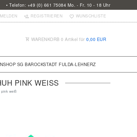
• Telefon: +49 (0) 661 75084 Mo. - Fr. 10 - 18 Uhr
MELDEN
REGISTRIEREN
WUNSCHLISTE
WARENKORB
0
Artikel für
0,00 EUR
ANSHOP SG BAROCKSTADT FULDA-LEHNERZ
UH PINK WEISS
 pink weiß