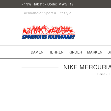
• 19% Rabatt - Code: MWST19
Fachhändler Sport & Lifestyle
DAMEN
HERREN
KINDER
MARKEN
S
NIKE MERCURIA
Home
H