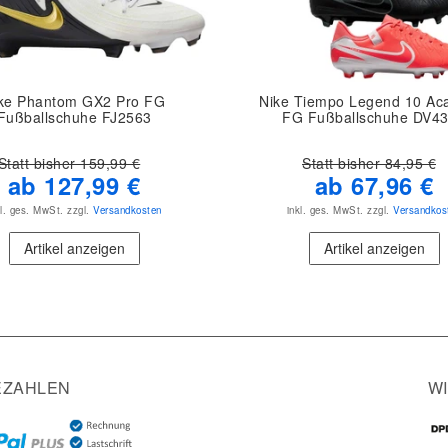
ke Phantom GX2 Pro FG
Nike Tiempo Legend 10 A
Fußballschuhe FJ2563
FG Fußballschuhe DV4
Statt bisher 159,99 €
Statt bisher 84,95 €
ab 127,99 €
ab 67,96 €
kl. ges. MwSt.
zzgl.
Versandkosten
inkl. ges. MwSt.
zzgl.
Versandkos
Artikel anzeigen
Artikel anzeigen
EZAHLEN
W