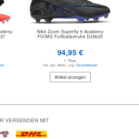
cademy
Nike Zoom Superfly 9 Academy
337
FG/MG Fußballschuhe DJ5625
94,95 €
1
Paar
ten
inkl. ges. MwSt.
zzgl.
Versandkosten
Artikel anzeigen
IR VERSENDEN MIT