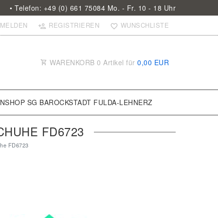
• Telefon: +49 (0) 661 75084 Mo. - Fr. 10 - 18 Uhr
MELDEN
REGISTRIEREN
WUNSCHLISTE
WARENKORB
0
Artikel für
0,00 EUR
ANSHOP SG BAROCKSTADT FULDA-LEHNERZ
HUHE FD6723
uhe FD6723