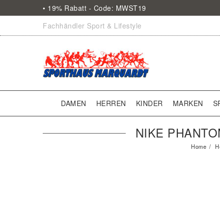
• 19% Rabatt - Code: MWST19
Fachhändler Sport & Lifestyle
DAMEN
HERREN
KINDER
MARKEN
S
NIKE PHANTO
Home
H