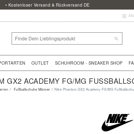
• Kostenloser Versand & Rückversand DE
AN
PORTARTEN
OUTLET
SCHUHROOM - SNEAKER SHOP
F
M GX2 ACADEMY FG/MG FUSSBALLSC
erren
Fußballschuhe Männer
Nike Phantom GX2 Academy FG/MG Fußballsch