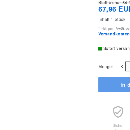
Statt bisher 84,
67,96 EU
Inhalt
1
Stück
* inkl. ges. MwSt. zz
Versandkostenf
Sofort versan
Menge:
In 
Sicher