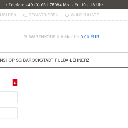
• Telefon: +49 (0) 661 75084 Mo. - Fr. 10 - 18 Uhr
MELDEN
REGISTRIEREN
WUNSCHLISTE
WARENKORB
0
Artikel für
0,00 EUR
ANSHOP SG BAROCKSTADT FULDA-LEHNERZ