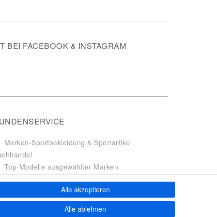
 BEI FACEBOOK & INSTAGRAM
UNDENSERVICE
Marken-Sportbekleidung & Sportartikel
achhandel
Top-Modelle ausgewählter Marken
Kostenloser Versand ab 40 € deutschlandweit
Alle akzeptieren
Kostenloser Rückversand deutschlandweit
Versandfertig innerhalb 24h
Alle ablehnen
Zahlung auf Rechnung (via PayPalPlus)