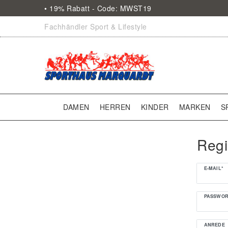
• 19% Rabatt - Code: MWST19
Fachhändler Sport & Lifestyle
DAMEN
HERREN
KINDER
MARKEN
S
Regi
Honig
E-MAIL*
registrieren
PASSWOR
ANREDE