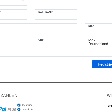
*
NACHNAME*
NR.*
ORT*
LAND
Registri
EZAHLEN
W