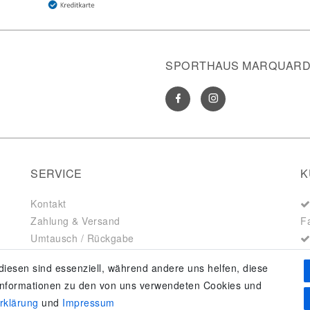
SPORTHAUS MARQUARDT
SERVICE
K
Kontakt
Zahlung & Versand
F
Umtausch / Rückgabe
Größenberater
diesen sind essenziell, während andere uns helfen, diese
adidas F50
 Informationen zu den von uns verwendeten Cookies und
erklärung
und
Impressum