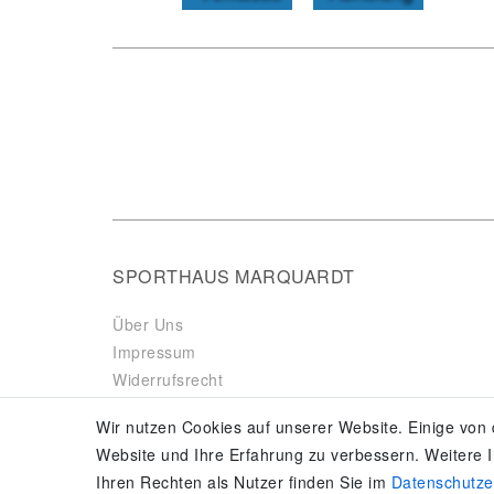
SPORTHAUS MARQUARDT
Über Uns
Impressum
Widerrufsrecht
Datenschutzerklärung
Wir nutzen Cookies auf unserer Website. Einige von 
AGB & Kundeninformationen
Website und Ihre Erfahrung zu verbessern. Weitere
Vertrag widerrufen
Ihren Rechten als Nutzer finden Sie im
Daten­schutz­
Es gilt unsere
Datenschutzerklärung