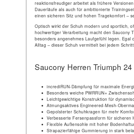
reaktionsfreudiger arbeitet als frühere Versione
Dauerläufe als auch für ambitionierte Trainingse
einen sicheren Sitz und hohen Tragekomfort – se
Optisch wirkt der Schuh modern und sportlich, o
hochwertiger Verarbeitung macht den Saucony Tri
besonders angenehmes Laufgefühl legen. Egal ob
Alltag – dieser Schuh vermittelt bei jedem Schrit
Saucony Herren Triumph 24
incrediRUN-Dämpfung für maximale Energ
Besonders weiche PWRRUN+ Zwischensoh
Leichtgewichtige Konstruktion für dynamis
Atmungsaktives Engineered-Mesh-Obermat
Gepolsterter Schuhkragen für mehr Komfo
Verbesserte Fersenpassform für sicheren 
Flexible Außensohle mit hoher Bodenhaft
Strapazierfähige Gummierung in stark bel