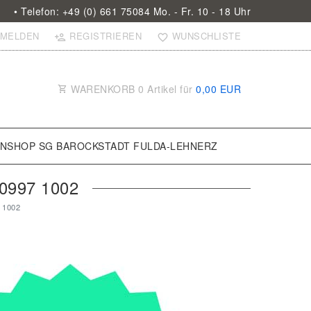
• Telefon: +49 (0) 661 75084 Mo. - Fr. 10 - 18 Uhr
MELDEN
REGISTRIEREN
WUNSCHLISTE
WARENKORB
0
Artikel für
0,00 EUR
ANSHOP SG BAROCKSTADT FULDA-LEHNERZ
997 1002
 1002