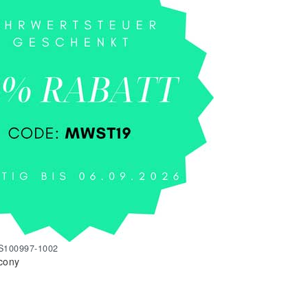
S100997-1002
cony