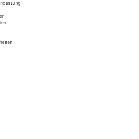
 Anpassung
gen
ten
heiten