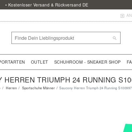
• Kostenloser Versand & Rückversand DE
AN
PORTARTEN
OUTLET
SCHUHROOM - SNEAKER SHOP
F
 HERREN TRIUMPH 24 RUNNING S100
e
Herren
Sportschuhe Männer
Saucony Herren Triumph 24 Running S100997