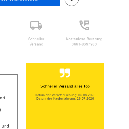
Schneller
Kostenlose Beratung
Versand
0661-8697980
Gute Beratung, auch per Mail und
super schneller Versand. Gerne
wieder
ort
Datum der Veröffentlichung: 06.08.2026
t
Datum der Kauferfahrung: 31.07.2026
r und