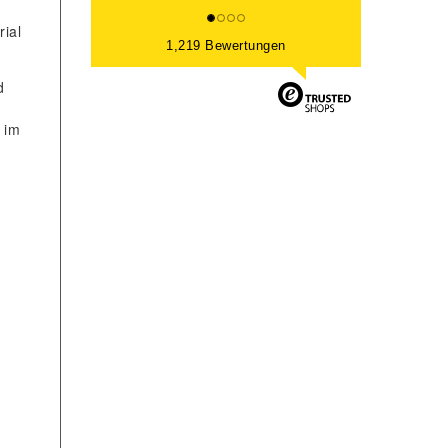
rial
1,219 Bewertungen
d
 im