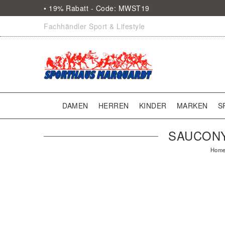
• 19% Rabatt - Code: MWST19
Fachhändler Sport & Lifestyle
DAMEN
HERREN
KINDER
MARKEN
S
SAUCONY
Hom