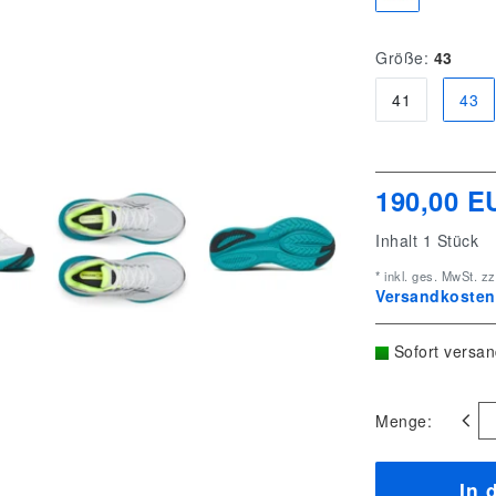
Größe:
43
41
43
190,00 E
Inhalt
1
Stück
* inkl. ges. MwSt. zz
Versandkostenf
Sofort versan
Menge:
In 