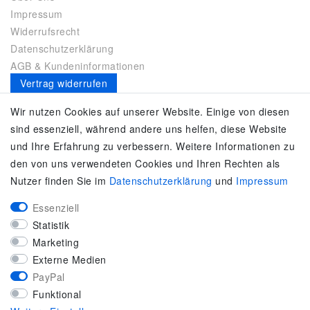
Impressum
Widerrufsrecht
Datenschutzerklärung
AGB & Kundeninformationen
Vertrag widerrufen
Es gilt unsere
Datenschutzerklärung
Wir nutzen Cookies auf unserer Website. Einige von diesen
sind essenziell, während andere uns helfen, diese Website
SERVICE
und Ihre Erfahrung zu verbessern. Weitere Informationen zu
den von uns verwendeten Cookies und Ihren Rechten als
Kontakt
Nutzer finden Sie im
Daten­schutz­erklärung
und
Impressum
Zahlung & Versand
Umtausch / Rückgabe
Essenziell
Größenberater
Statistik
adidas F50
Marketing
KUNDENSERVICE
Externe Medien
PayPal
Marken-Sportbekleidung & Sportartikel Fachhandel
Funktional
Top-Modelle ausgewählter Marken