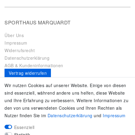
SPORTHAUS MARQUARDT
Über Uns
Impressum
Widerrufsrecht
Datenschutzerklärung
AGB & Kundeninformationen
Vertrag widerrufen
Es gilt unsere
Datenschutzerklärung
Wir nutzen Cookies auf unserer Website. Einige von diesen
sind essenziell, während andere uns helfen, diese Website
SERVICE
und Ihre Erfahrung zu verbessern. Weitere Informationen zu
den von uns verwendeten Cookies und Ihren Rechten als
Kontakt
Nutzer finden Sie im
Daten­schutz­erklärung
und
Impressum
Zahlung & Versand
Umtausch / Rückgabe
Essenziell
Größenberater
Statistik