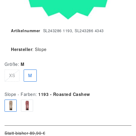
Artikelnummer
SL243286 1193, SL243286 4343
Hersteller
:
Slope
Größe:
M
XS
M
Slope - Farben:
1193 - Roasted Cashew
Statt bisher 89,90 €