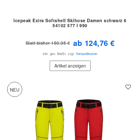
Icepeak Exira Softshell Skihose Damen schwarz 6
54102 577 I 990
ab 124,76 €
Statt bisher 159,95 €
inkl. ges. MwSt.
zzgl.
Versandkosten
Artikel anzeigen
NEU