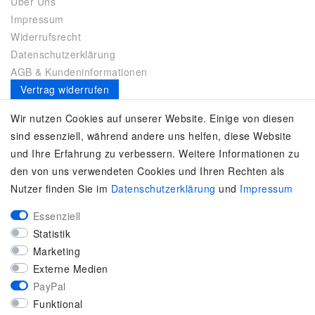
Über Uns
Impressum
Widerrufsrecht
Datenschutzerklärung
AGB & Kundeninformationen
Vertrag widerrufen
Es gilt unsere
Datenschutzerklärung
Wir nutzen Cookies auf unserer Website. Einige von diesen
sind essenziell, während andere uns helfen, diese Website
SERVICE
und Ihre Erfahrung zu verbessern. Weitere Informationen zu
den von uns verwendeten Cookies und Ihren Rechten als
Kontakt
Nutzer finden Sie im
Daten­schutz­erklärung
und
Impressum
Zahlung & Versand
Umtausch / Rückgabe
Essenziell
Größenberater
Statistik
adidas F50
Marketing
KUNDENSERVICE
Externe Medien
PayPal
Marken-Sportbekleidung & Sportartikel Fachhandel
Funktional