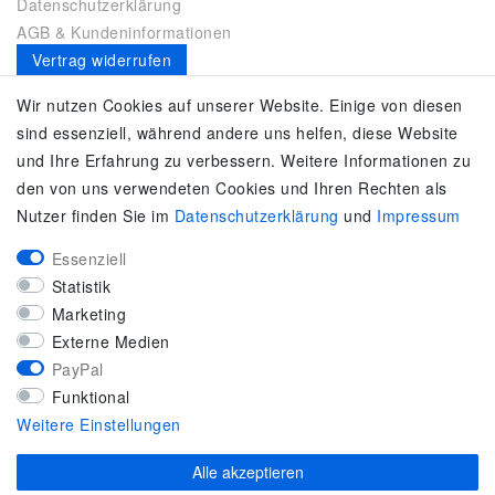
Datenschutzerklärung
AGB & Kundeninformationen
Vertrag widerrufen
Es gilt unsere
Datenschutzerklärung
Wir nutzen Cookies auf unserer Website. Einige von diesen
sind essenziell, während andere uns helfen, diese Website
SERVICE
und Ihre Erfahrung zu verbessern. Weitere Informationen zu
den von uns verwendeten Cookies und Ihren Rechten als
Kontakt
Nutzer finden Sie im
Daten­schutz­erklärung
und
Impressum
Zahlung & Versand
Umtausch / Rückgabe
Essenziell
Größenberater
Statistik
adidas F50
Marketing
KUNDENSERVICE
Externe Medien
PayPal
Marken-Sportbekleidung & Sportartikel Fachhandel
Funktional
Top-Modelle ausgewählter Marken
Weitere Einstellungen
Kostenloser Versand ab 40 € deutschlandweit
Kostenloser Rückversand deutschlandweit
Alle akzeptieren