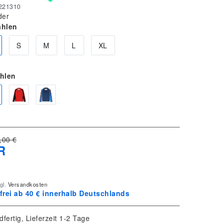
221310
der
ählen
S
M
L
XL
ählen
,00 €
R
gl.
Versandkosten
rei ab 40 € innerhalb Deutschlands
dfertig, Lieferzeit 1-2 Tage