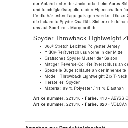
der Abfahrt unter der Jacke oder beim Apres Ski,
und feuchtigkeitsregulierenden Eigenschaften übe
für die härtesten Tage getragen werden. Dieser S
die bekannte Spyder Qualität. Sichere dir deinen 
uns auf Sporthaus-Marquardt.de
Spyder Throwback Lightweight Zi
360º Stretch Leichtes Polyester Jersey
YKK®-Reißverschluss vorne in der Mitte
Grafisches Spyder-Muster der Saison
Mittiger Reverse-Coil-Reißverschluss an d
Spezielle Bügelschlaufe an der Innenseite
Modell: Throwback Lightweight Zip T-Neck
Hersteller: Spyder
Material:
89 % Polyester / 11 % Elasthan
Artikelnummer:
221310
- Farbe:
413
-
ABYSS 
Artikelnummer:
221310
- Farbe:
620 - VOLCA