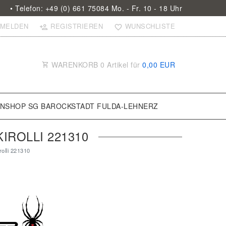
• Telefon: +49 (0) 661 75084 Mo. - Fr. 10 - 18 Uhr
MELDEN
REGISTRIEREN
WUNSCHLISTE
WARENKORB
0
Artikel für
0,00 EUR
ANSHOP SG BAROCKSTADT FULDA-LEHNERZ
IROLLI 221310
olli 221310