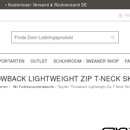
• Kostenloser Versand & Rückversand DE
AN
PORTARTEN
OUTLET
SCHUHROOM - SNEAKER SHOP
F
BACK LIGHTWEIGHT ZIP T-NECK SK
rren
Ski Funktionsunterwäsche
Spyder Throwback Lightweight Zip T-Neck Skir