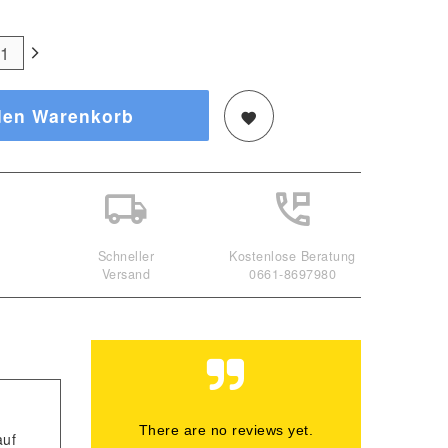
den Warenkorb
Schneller
Kostenlose Beratung
Versand
0661-8697980
There are no reviews yet.
auf