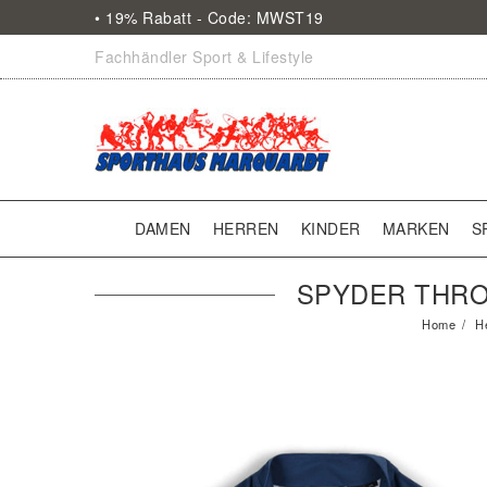
• 19% Rabatt - Code: MWST19
Fachhändler Sport & Lifestyle
DAMEN
HERREN
KINDER
MARKEN
S
SPYDER THROW
Home
He