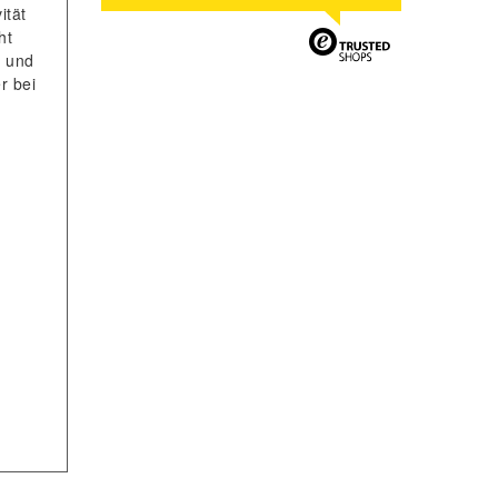
ität
ht
t und
r bei