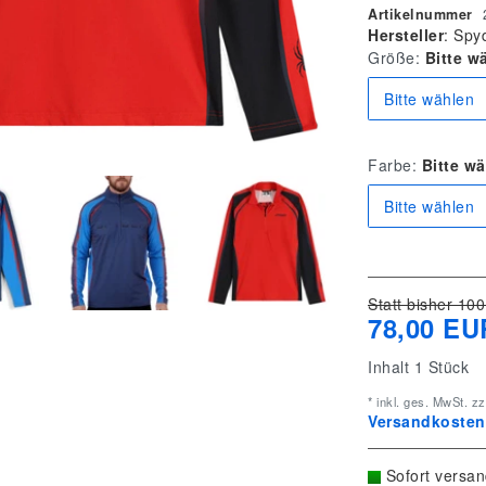
Artikelnummer
Hersteller
:
Spy
Größe:
Bitte w
Bitte wählen
Farbe:
Bitte w
Bitte wählen
Statt bisher 100
78,00 EU
Inhalt
1
Stück
* inkl. ges. MwSt. zz
Versandkostenf
Sofort versan