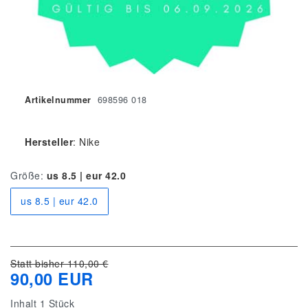
Artikelnummer
698596 018
Hersteller
:
Nike
Größe:
us 8.5 | eur 42.0
us 8.5 | eur 42.0
Statt bisher 110,00 €
90,00 EUR
Inhalt
1
Stück