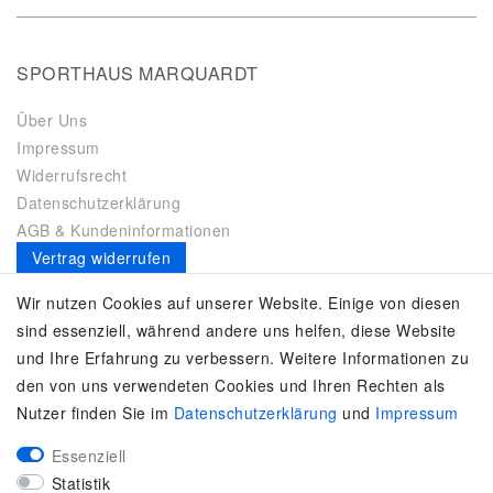
SPORTHAUS MARQUARDT
Über Uns
Impressum
Widerrufsrecht
Datenschutzerklärung
AGB & Kundeninformationen
Vertrag widerrufen
Es gilt unsere
Datenschutzerklärung
Wir nutzen Cookies auf unserer Website. Einige von diesen
sind essenziell, während andere uns helfen, diese Website
SERVICE
und Ihre Erfahrung zu verbessern. Weitere Informationen zu
den von uns verwendeten Cookies und Ihren Rechten als
Kontakt
Nutzer finden Sie im
Daten­schutz­erklärung
und
Impressum
Zahlung & Versand
Umtausch / Rückgabe
Essenziell
Größenberater
Statistik