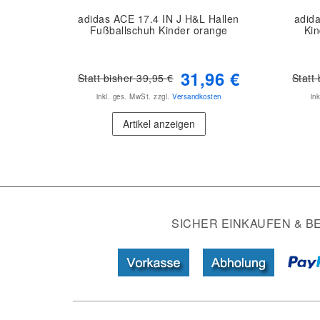
adidas ACE 17.4 IN J H&L Hallen
adid
Fußballschuh Kinder orange
Kin
31,96 €
Statt bisher 39,95 €
Statt
inkl. ges. MwSt.
zzgl.
Versandkosten
in
Artikel anzeigen
SICHER EINKAUFEN & B