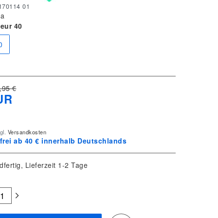
170114 01
a
 eur 40
0
,95 €
UR
gl.
Versandkosten
rei ab 40 € innerhalb Deutschlands
dfertig, Lieferzeit 1-2 Tage