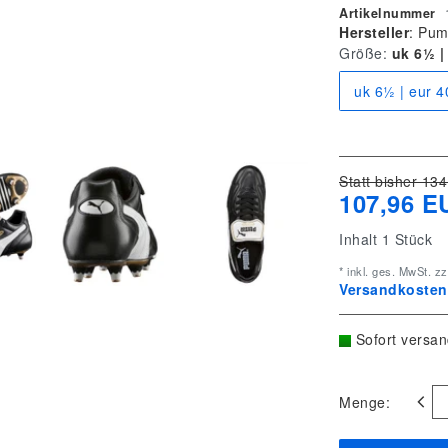
Artikelnummer
Hersteller
:
Pum
Größe:
uk 6½ |
uk 6½ | eur 4
Statt bisher 134
107,96 E
Inhalt
1
Stück
* inkl. ges. MwSt. zz
Versandkostenf
Sofort versan
Menge: