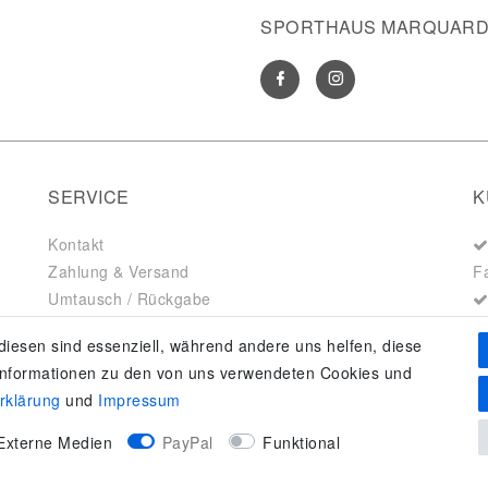
SPORTHAUS MARQUARDT
SERVICE
K
Kontakt
Zahlung & Versand
F
Umtausch / Rückgabe
Größenberater
diesen sind essenziell, während andere uns helfen, diese
adidas F50
 Informationen zu den von uns verwendeten Cookies und
erklärung
und
Impressum
Externe Medien
PayPal
Funktional