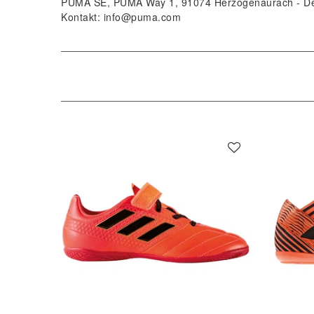
PUMA SE
PUMA Way
1
91074
Herzogenaurach
D
Kontakt:
info@puma.com