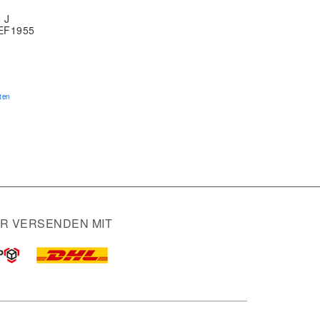
 J
 EF1955
ten
IR VERSENDEN MIT