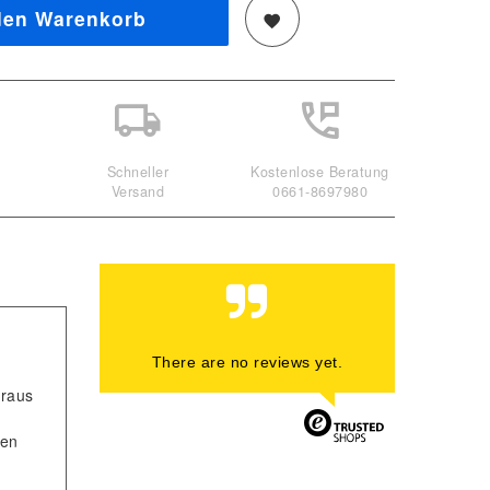
den Warenkorb
Schneller
Kostenlose Beratung
Versand
0661-8697980
There are no reviews yet.
oraus
nen