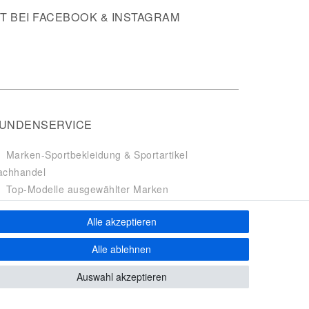
 BEI FACEBOOK & INSTAGRAM
UNDENSERVICE
Marken-Sportbekleidung & Sportartikel
achhandel
Top-Modelle ausgewählter Marken
Kostenloser Versand ab 40 € deutschlandweit
Alle akzeptieren
Kostenloser Rückversand deutschlandweit
Versandfertig innerhalb 24h
Alle ablehnen
Zahlung auf Rechnung (via PayPalPlus)
Auswahl akzeptieren