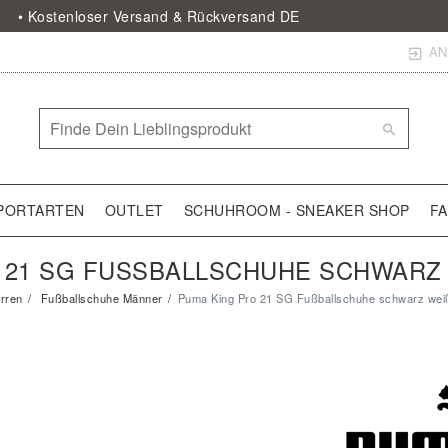
• Kostenloser Versand & Rückversand DE
AN
PORTARTEN
OUTLET
SCHUHROOM - SNEAKER SHOP
F
21 SG FUSSBALLSCHUHE SCHWARZ WE
rren
Fußballschuhe Männer
Puma King Pro 21 SG Fußballschuhe schwarz wei