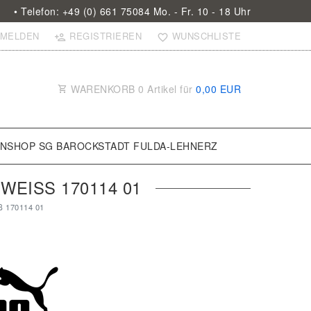
• Telefon: +49 (0) 661 75084 Mo. - Fr. 10 - 18 Uhr
MELDEN
REGISTRIEREN
WUNSCHLISTE
WARENKORB
0
Artikel für
0,00 EUR
ANSHOP SG BAROCKSTADT FULDA-LEHNERZ
ISS 170114 01
ß 170114 01