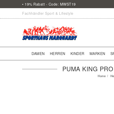
• 19% Rabatt - Code: MWST19
Fachhändler Sport & Lifestyle
DAMEN
HERREN
KINDER
MARKEN
S
PUMA KING PRO 
Home
He